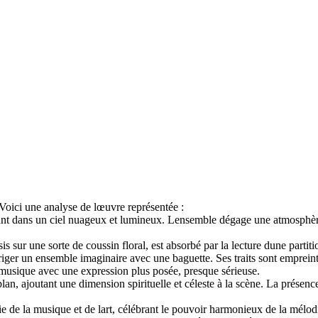
Voici une analyse de lœuvre représentée :
ant dans un ciel nuageux et lumineux. Lensemble dégage une atmosphère d
ssis sur une sorte de coussin floral, est absorbé par la lecture dune part
iriger un ensemble imaginaire avec une baguette. Ses traits sont empreint
de musique avec une expression plus posée, presque sérieuse.
n, ajoutant une dimension spirituelle et céleste à la scène. La présence
ie de la musique et de lart, célébrant le pouvoir harmonieux de la mélod