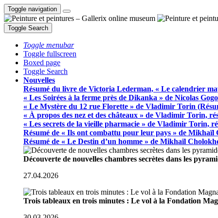
Toggle navigation
Toggle Search
Toggle menubar
Toggle fullscreen
Boxed page
Toggle Search
Nouvelles
Résumé du livre de Victoria Lederman, « Le calendrier ma
« Les Soirées à la ferme près de Dikanka » de Nicolas Gogo
« Le Mystère du 12 rue Florette » de Vladimir Torin (Rés
« À propos des nez et des châteaux » de Vladimir Torin, r
« Les secrets de la vieille pharmacie » de Vladimir Torin, 
Résumé de « Ils ont combattu pour leur pays » de Mikhaïl
Résumé de « Le Destin d’un homme » de Mikhaïl Cholokh
Découverte de nouvelles chambres secrètes dans les pyram
27.04.2026
Trois tableaux en trois minutes : Le vol à la Fondation M
30.03.2026