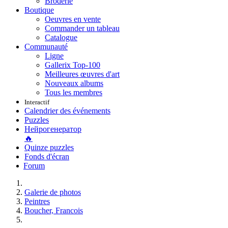
Broderie
Boutique
Oeuvres en vente
Commander un tableau
Catalogue
Communauté
Ligne
Gallerix Top-100
Meilleures œuvres d'art
Nouveaux albums
Tous les membres
Interactif
Calendrier des événements
Puzzles
Нейрогенератор
🔥
Quinze puzzles
Fonds d'écran
Forum
Galerie de photos
Peintres
Boucher, Francois