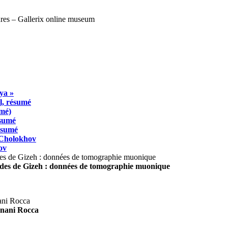
ya »
l, résumé
umé)
ésumé
résumé
 Cholokhov
ov
ides de Gizeh : données de tomographie muonique
agnani Rocca