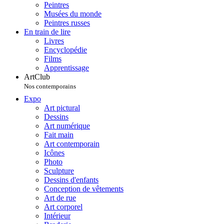
Peintres
Musées du monde
Peintres russes
En train de lire
Livres
Encyclopédie
Films
Apprentissage
ArtClub
Nos contemporains
Expo
Art pictural
Dessins
Art numérique
Fait main
Art contemporain
Icônes
Photo
Sculpture
Dessins d'enfants
Conception de vêtements
Art de rue
Art corporel
Intérieur