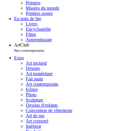
Peintres
Musées du monde
Peintres russes
En train de lire
Livres
Encyclopédie
Films
Apprentissage
ArtClub
Nos contemporains
Expo
Art pictural
Dessins
Art numérique
Fait main
Art contemporain
Icônes
Photo
Sculpture
Dessins d'enfants
Conception de vêtements
Art de rue
Art corporel
Intérieur