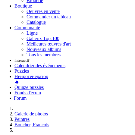
Broderie
Boutique
Oeuvres en vente
Commander un tableau
Catalogue
Communauté
Ligne
Gallerix Top-100
Meilleures œuvres d'art
Nouveaux albums
Tous les membres
Interactif
Calendrier des événements
Puzzles
Нейрогенератор
🔥
Quinze puzzles
Fonds d'écran
Forum
Galerie de photos
Peintres
Boucher, Francois