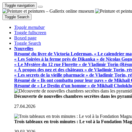
Toggle navigation
Toggle Search
Toggle menubar
Toggle fullscreen
Boxed page
Toggle Search
Nouvelles
Résumé du livre de Victoria Lederman, « Le calendrier ma
« Les Soirées à la ferme près de Dikanka » de Nicolas Gogo
« Le Mystère du 12 rue Florette » de Vladimir Torin (Rés
« À propos des nez et des châteaux » de Vladimir Torin, r
« Les secrets de la vieille pharmacie » de Vladimir Torin, 
Résumé de « Ils ont combattu pour leur pays » de Mikhaïl
Résumé de « Le Destin d’un homme » de Mikhaïl Cholokh
Découverte de nouvelles chambres secrètes dans les pyram
27.04.2026
Trois tableaux en trois minutes : Le vol à la Fondation M
30.03.2026