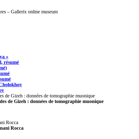
ya »
l, résumé
umé)
ésumé
résumé
 Cholokhov
ov
ides de Gizeh : données de tomographie muonique
agnani Rocca