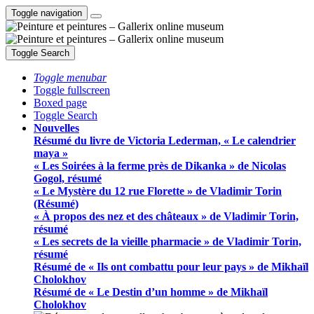
Toggle navigation
Toggle Search
Toggle menubar
Toggle fullscreen
Boxed page
Toggle Search
Nouvelles
Résumé du livre de Victoria Lederman, « Le calendrier
maya »
« Les Soirées à la ferme près de Dikanka » de Nicolas
Gogol, résumé
« Le Mystère du 12 rue Florette » de Vladimir Torin
(Résumé)
« À propos des nez et des châteaux » de Vladimir Torin,
résumé
« Les secrets de la vieille pharmacie » de Vladimir Torin,
résumé
Résumé de « Ils ont combattu pour leur pays » de Mikhaïl
Cholokhov
Résumé de « Le Destin d’un homme » de Mikhaïl
Cholokhov