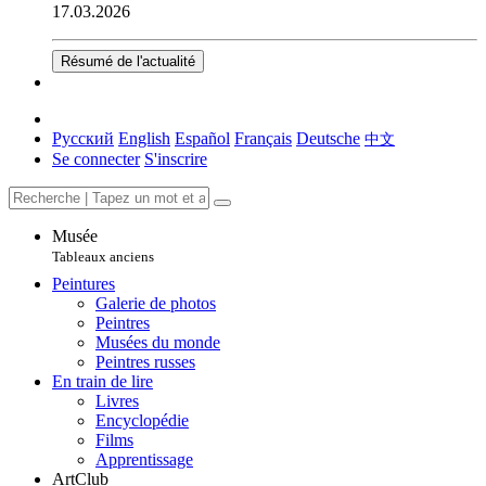
17.03.2026
Résumé de l'actualité
Русский
English
Español
Français
Deutsche
中文
Se connecter
S'inscrire
Musée
Tableaux anciens
Peintures
Galerie de photos
Peintres
Musées du monde
Peintres russes
En train de lire
Livres
Encyclopédie
Films
Apprentissage
ArtClub