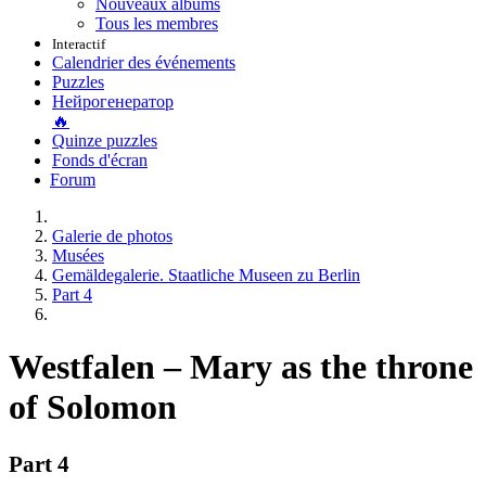
Nouveaux albums
Tous les membres
Interactif
Calendrier des événements
Puzzles
Нейрогенератор
🔥
Quinze puzzles
Fonds d'écran
Forum
Galerie de photos
Musées
Gemäldegalerie. Staatliche Museen zu Berlin
Part 4
Westfalen – Mary as the throne
of Solomon
Part 4