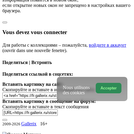
если открытие новых окон не запрещено в настройках вашего
браузера.
Vous devez vous connecter
Для работы с коллекциями – пожалуйста,
войдите в аккаунт
(ouvrir dans une nouvelle fenetre).
Поделиться | Встроить
Поделиться ссылкой в соцсетях:
Вставить картинку на сайт:
Nous utilisons
Accepter
Скопируйте и вставьте в исходный код сайта
des cookies
Вставить картинку в сообщение на форум:
Скопируйте и вставьте в текст сообщения
Gallerix
16+
2009-2026