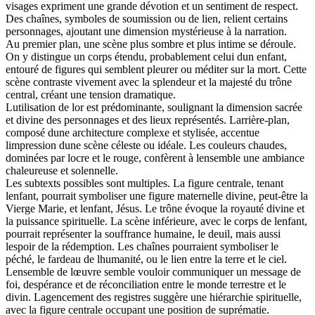
visages expriment une grande dévotion et un sentiment de respect.
Des chaînes, symboles de soumission ou de lien, relient certains
personnages, ajoutant une dimension mystérieuse à la narration.
Au premier plan, une scène plus sombre et plus intime se déroule.
On y distingue un corps étendu, probablement celui dun enfant,
entouré de figures qui semblent pleurer ou méditer sur la mort. Cette
scène contraste vivement avec la splendeur et la majesté du trône
central, créant une tension dramatique.
Lutilisation de lor est prédominante, soulignant la dimension sacrée
et divine des personnages et des lieux représentés. Larrière-plan,
composé dune architecture complexe et stylisée, accentue
limpression dune scène céleste ou idéale. Les couleurs chaudes,
dominées par locre et le rouge, confèrent à lensemble une ambiance
chaleureuse et solennelle.
Les subtexts possibles sont multiples. La figure centrale, tenant
lenfant, pourrait symboliser une figure maternelle divine, peut-être la
Vierge Marie, et lenfant, Jésus. Le trône évoque la royauté divine et
la puissance spirituelle. La scène inférieure, avec le corps de lenfant,
pourrait représenter la souffrance humaine, le deuil, mais aussi
lespoir de la rédemption. Les chaînes pourraient symboliser le
péché, le fardeau de lhumanité, ou le lien entre la terre et le ciel.
Lensemble de lœuvre semble vouloir communiquer un message de
foi, despérance et de réconciliation entre le monde terrestre et le
divin. Lagencement des registres suggère une hiérarchie spirituelle,
avec la figure centrale occupant une position de suprématie.