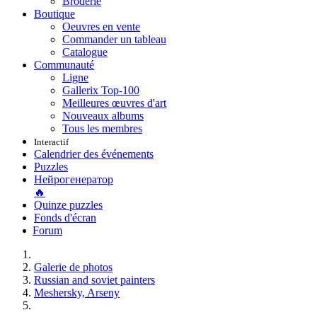
Broderie
Boutique
Oeuvres en vente
Commander un tableau
Catalogue
Communauté
Ligne
Gallerix Top-100
Meilleures œuvres d'art
Nouveaux albums
Tous les membres
Interactif
Calendrier des événements
Puzzles
Нейрогенератор
🔥
Quinze puzzles
Fonds d'écran
Forum
Galerie de photos
Russian and soviet painters
Meshersky, Arseny