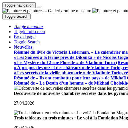
Toggle navigation
Toggle Search
Toggle menubar
Toggle fullscreen
Boxed page
Toggle Search
Nouvelles
Résumé du livre de Victoria Lederman, « Le calendrier ma
« Les Soirées à la ferme près de Dikanka » de Nicolas Gogo
« Le Mystère du 12 rue Florette » de Vladimir Torin (Rés
« À propos des nez et des châteaux » de Vladimir Torin, r
« Les secrets de la vieille pharmacie » de Vladimir Torin, 
Résumé de « Ils ont combattu pour leur pays » de Mikhaïl
Résumé de « Le Destin d’un homme » de Mikhaïl Cholokh
Découverte de nouvelles chambres secrètes dans les pyram
27.04.2026
Trois tableaux en trois minutes : Le vol à la Fondation M
30.03.2026