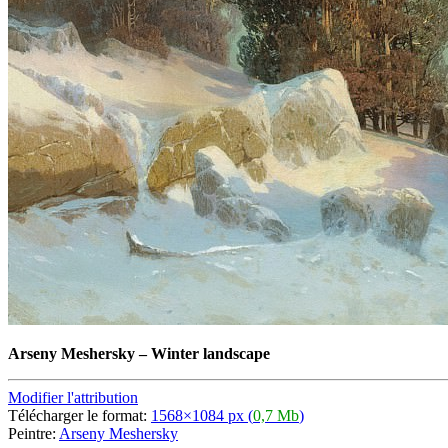
Arseny Meshersky
–
Winter landscape
Modifier l'attribution
Télécharger le format:
1568×1084 px (
0,7 Mb
)
Peintre:
Arseny Meshersky