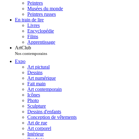
Peintres
Musées du monde
Peintres russes
En train de lire
Livres
Encyclopédie
Films
Apprentissage
ArtClub
Nos contemporains
Expo
Art pictural
Dessins
Art numérique
Fait main
Art contemporain
Icônes
Photo
Sculpture
Dessins d'enfants
Conception de vêtements
Art de rue
Art corporel
Intérieur