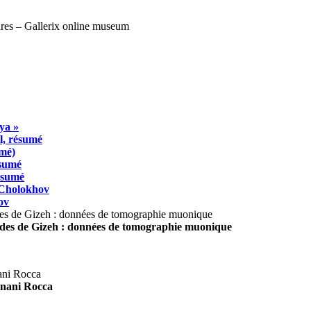
ya »
l, résumé
umé)
ésumé
résumé
 Cholokhov
ov
ides de Gizeh : données de tomographie muonique
agnani Rocca