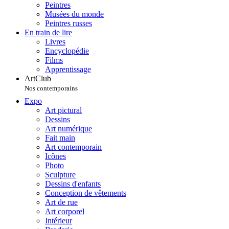
Peintres
Musées du monde
Peintres russes
En train de lire
Livres
Encyclopédie
Films
Apprentissage
ArtClub
Nos contemporains
Expo
Art pictural
Dessins
Art numérique
Fait main
Art contemporain
Icônes
Photo
Sculpture
Dessins d'enfants
Conception de vêtements
Art de rue
Art corporel
Intérieur