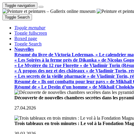
Toggle navigation
Toggle Search
Toggle menubar
Toggle fullscreen
Boxed page
Toggle Search
Nouvelles
Résumé du livre de Victoria Lederman, « Le calendrier ma
« Les Soirées à la ferme près de Dikanka » de Nicolas Gogo
« Le Mystère du 12 rue Florette » de Vladimir Torin (Rés
« À propos des nez et des châteaux » de Vladimir Torin, r
« Les secrets de la vieille pharmacie » de Vladimir Torin, 
Résumé de « Ils ont combattu pour leur pays » de Mikhaïl
Résumé de « Le Destin d’un homme » de Mikhaïl Cholokh
Découverte de nouvelles chambres secrètes dans les pyram
27.04.2026
Trois tableaux en trois minutes : Le vol à la Fondation M
30.03.2026