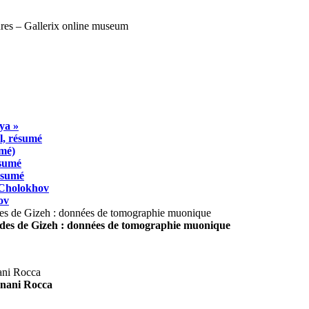
ya »
l, résumé
umé)
ésumé
résumé
 Cholokhov
ov
ides de Gizeh : données de tomographie muonique
agnani Rocca