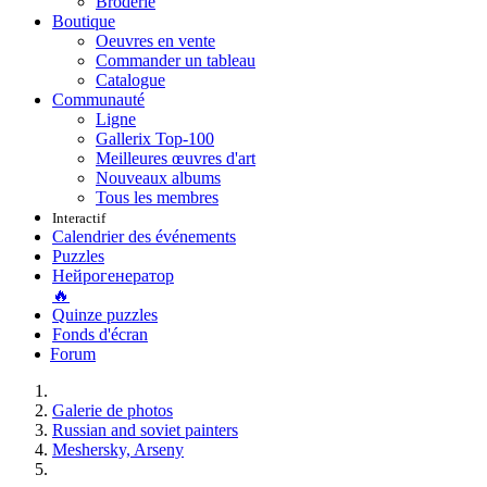
Broderie
Boutique
Oeuvres en vente
Commander un tableau
Catalogue
Communauté
Ligne
Gallerix Top-100
Meilleures œuvres d'art
Nouveaux albums
Tous les membres
Interactif
Calendrier des événements
Puzzles
Нейрогенератор
🔥
Quinze puzzles
Fonds d'écran
Forum
Galerie de photos
Russian and soviet painters
Meshersky, Arseny