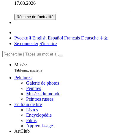
17.03.2026
Résumé de l'actualité
Русский
English
Español
Français
Deutsche
中文
Se connecter
S'inscrire
Musée
Tableaux anciens
Peintures
Galerie de photos
Peintres
Musées du monde
Peintres russes
En train de lire
Livres
Encyclopédie
Films
Apprentissage
ArtClub