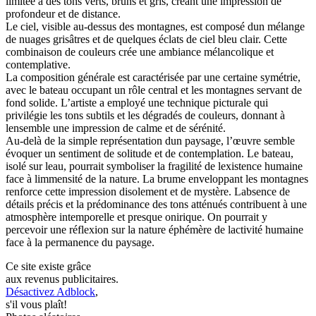
limitée à des tons verts, bruns et gris, créant une impression de
profondeur et de distance.
Le ciel, visible au-dessus des montagnes, est composé dun mélange
de nuages grisâtres et de quelques éclats de ciel bleu clair. Cette
combinaison de couleurs crée une ambiance mélancolique et
contemplative.
La composition générale est caractérisée par une certaine symétrie,
avec le bateau occupant un rôle central et les montagnes servant de
fond solide. L’artiste a employé une technique picturale qui
privilégie les tons subtils et les dégradés de couleurs, donnant à
lensemble une impression de calme et de sérénité.
Au-delà de la simple représentation dun paysage, l’œuvre semble
évoquer un sentiment de solitude et de contemplation. Le bateau,
isolé sur leau, pourrait symboliser la fragilité de lexistence humaine
face à limmensité de la nature. La brume enveloppant les montagnes
renforce cette impression disolement et de mystère. Labsence de
détails précis et la prédominance des tons atténués contribuent à une
atmosphère intemporelle et presque onirique. On pourrait y
percevoir une réflexion sur la nature éphémère de lactivité humaine
face à la permanence du paysage.
Ce site existe grâce
aux revenus publicitaires.
Désactivez Adblock
,
s'il vous plaît!