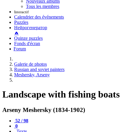
Nouveaux albums
Tous les membres
Interactif
Calendrier des événements
Puzzles
Нейрогенератор
🔥
Quinze puzzles
Fonds d'écran
Forum
Galerie de photos
Russian and soviet painters
Meshersky, Arseny
Landscape with fishing boats
Arseny Meshersky (1834-1902)
52 / 98
0
Texte