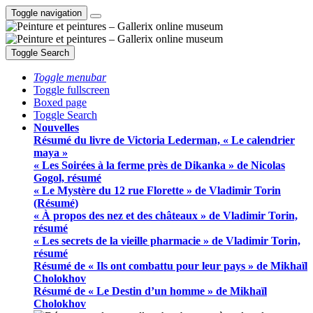
Toggle navigation
Toggle Search
Toggle menubar
Toggle fullscreen
Boxed page
Toggle Search
Nouvelles
Résumé du livre de Victoria Lederman, « Le calendrier
maya »
« Les Soirées à la ferme près de Dikanka » de Nicolas
Gogol, résumé
« Le Mystère du 12 rue Florette » de Vladimir Torin
(Résumé)
« À propos des nez et des châteaux » de Vladimir Torin,
résumé
« Les secrets de la vieille pharmacie » de Vladimir Torin,
résumé
Résumé de « Ils ont combattu pour leur pays » de Mikhaïl
Cholokhov
Résumé de « Le Destin d’un homme » de Mikhaïl
Cholokhov