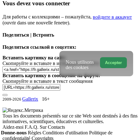
Vous devez vous connecter
Для работы с коллекциями – пожалуйста,
войдите в аккаунт
(ouvrir dans une nouvelle fenetre).
Поделиться | Встроить
Поделиться ссылкой в соцсетях:
Вставить картинку на сайт:
Nous utilisons
Accepter
Скопируйте и вставьте в исходный код сайта
des cookies
Вставить картинку в сообщение на форум:
Скопируйте и вставьте в текст сообщения
Gallerix
16+
2009-2026
Tous les documents présentés sur ce site Web sont destinés à des fins
informatives, scientifiques, éducatives et culturelles.
Aidez-moi
F.A.Q.
Sur
Contacts
Donne-nous
Règles
Conditions d'utilisation
Politique de
confidentialité
Copyrights