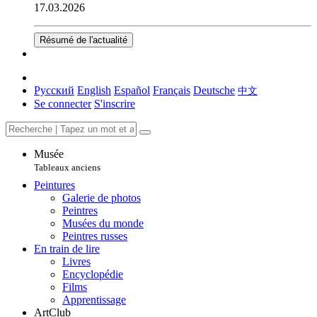
17.03.2026
Résumé de l'actualité
Русский
English
Español
Français
Deutsche
中文
Se connecter
S'inscrire
Musée
Tableaux anciens
Peintures
Galerie de photos
Peintres
Musées du monde
Peintres russes
En train de lire
Livres
Encyclopédie
Films
Apprentissage
ArtClub