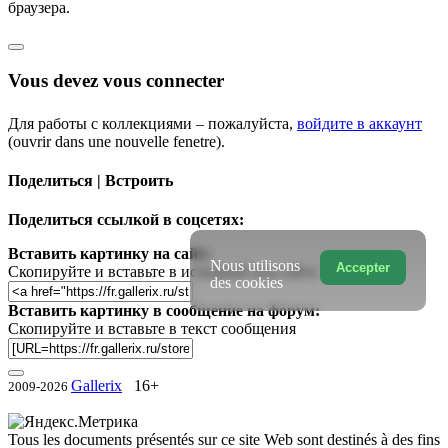
браузера.
Vous devez vous connecter
Для работы с коллекциями – пожалуйста,
войдите в аккаунт
(ouvrir dans une nouvelle fenetre).
Поделиться | Встроить
Поделиться ссылкой в соцсетях:
Вставить картинку на сайт:
Nous utilisons
Accepter
Скопируйте и вставьте в исходный код сайта
des cookies
Вставить картинку в сообщение на форум:
Скопируйте и вставьте в текст сообщения
Gallerix
16+
2009-2026
Tous les documents présentés sur ce site Web sont destinés à des fins