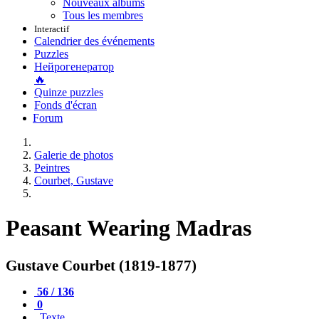
Nouveaux albums
Tous les membres
Interactif
Calendrier des événements
Puzzles
Нейрогенератор
🔥
Quinze puzzles
Fonds d'écran
Forum
Galerie de photos
Peintres
Courbet, Gustave
Peasant Wearing Madras
Gustave Courbet (1819-1877)
56 / 136
0
Texte