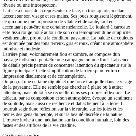
rêverie ou une introspection.
Lartiste a choisi de la représenter de face, en trois-quarts, mettant
laccent sur son visage et ses mains. Ses joues rougissent légèrement,
ce qui donne une impression de vitalité et de santé, tout en
accentuant peut-être une certaine mélancolie. Le foulard à carreaux
et le tissu rouge noué autour de son cou témoignent dune simplicité
vestimentaire, propre à la condition paysanne. La palette de couleurs
est dominée par des tons terreux, gris et roux, créant une atmosphère
intimiste et modeste.
Larrière-plan, volontairement flou et sombre, se compose dun
paysage indistinct, peut-être une campagne ou une forêt. Labsence
de détails précis permet de concentrer lattention du spectateur sur la
figure principale. Cette simplification de larrière-plan renforce
limpression disolement et de contemplation.
On perçoit une certaine dignité et une force tranquille dans le visage
de la paysanne. Elle ne semble pas chercher à plaire ou à attirer
lattention, mais plutôt à se recueillir dans ses propres réflexions. Le
tableau, par sa composition et son atmosphère, évoque un sentiment
de solitude, mais aussi de résilience et dattachement à la terre. Il
pourrait sagir dune réflexion sur la vie rurale, sur les joies et les
peines des gens du peuple, et sur la beauté discrète de la nature.
L’œuvre invite à une méditation sur la condition humaine, loin des
fastes et des artifices de la vie citadine.
Ce site existe grâce