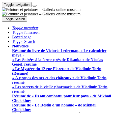
Toggle navigation
Toggle Search
Toggle menubar
Toggle fullscreen
Boxed page
Toggle Search
Nouvelles
Résumé du livre de Victoria Lederman, « Le calendrier
maya »
« Les Soirées à la ferme près de Dikanka » de Nicolas
Gogol, résumé
« Le Mystère du 12 rue Florette » de Vladimir Torin
(Résumé)
« À propos des nez et des châteaux » de Vladimir Torin,
résumé
« Les secrets de la vieille pharmacie » de Vladimir Torin,
résumé
Résumé de « Ils ont combattu pour leur pays » de Mikhaïl
Cholokhov
Résumé de « Le Destin d’un homme » de Mikhaïl
Cholokhov