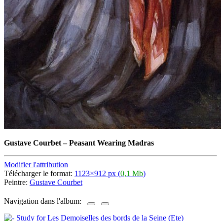
Gustave Courbet
–
Peasant Wearing Madras
Modifier l'attribution
Télécharger le format:
1123×912 px (
0,1 Mb
)
Peintre:
Gustave Courbet
Navigation dans l'album: