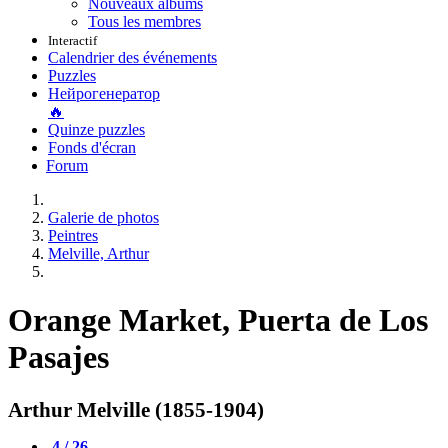
Nouveaux albums
Tous les membres
Interactif
Calendrier des événements
Puzzles
Нейрогенератор
🔥
Quinze puzzles
Fonds d'écran
Forum
Galerie de photos
Peintres
Melville, Arthur
Orange Market, Puerta de Los
Pasajes
Arthur Melville (1855-1904)
4 / 26