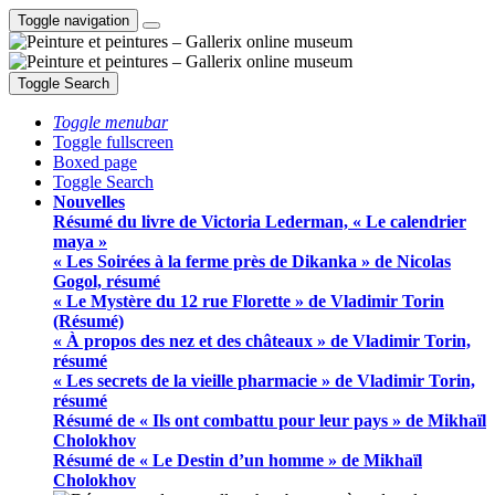
Toggle navigation
Toggle Search
Toggle menubar
Toggle fullscreen
Boxed page
Toggle Search
Nouvelles
Résumé du livre de Victoria Lederman, « Le calendrier
maya »
« Les Soirées à la ferme près de Dikanka » de Nicolas
Gogol, résumé
« Le Mystère du 12 rue Florette » de Vladimir Torin
(Résumé)
« À propos des nez et des châteaux » de Vladimir Torin,
résumé
« Les secrets de la vieille pharmacie » de Vladimir Torin,
résumé
Résumé de « Ils ont combattu pour leur pays » de Mikhaïl
Cholokhov
Résumé de « Le Destin d’un homme » de Mikhaïl
Cholokhov