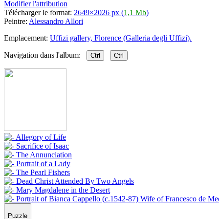
Modifier l'attribution
Télécharger le format:
2649×2026 px (
1,1 Mb
)
Peintre:
Alessandro Allori
Emplacement:
Uffizi gallery, Florence (Galleria degli Uffizi).
Navigation dans l'album:
Ctrl
Ctrl
Puzzle