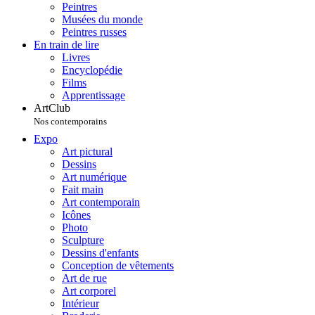
Peintres
Musées du monde
Peintres russes
En train de lire
Livres
Encyclopédie
Films
Apprentissage
ArtClub
Nos contemporains
Expo
Art pictural
Dessins
Art numérique
Fait main
Art contemporain
Icônes
Photo
Sculpture
Dessins d'enfants
Conception de vêtements
Art de rue
Art corporel
Intérieur