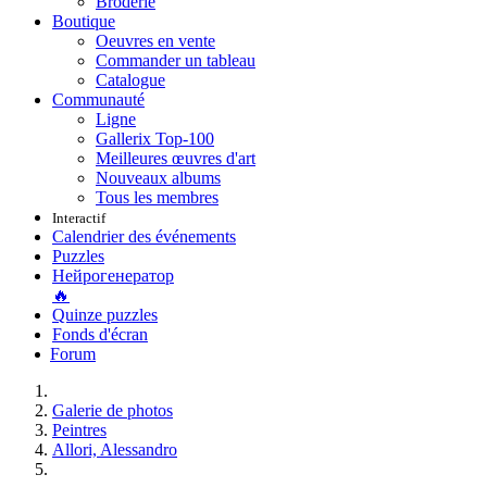
Broderie
Boutique
Oeuvres en vente
Commander un tableau
Catalogue
Communauté
Ligne
Gallerix Top-100
Meilleures œuvres d'art
Nouveaux albums
Tous les membres
Interactif
Calendrier des événements
Puzzles
Нейрогенератор
🔥
Quinze puzzles
Fonds d'écran
Forum
Galerie de photos
Peintres
Allori, Alessandro