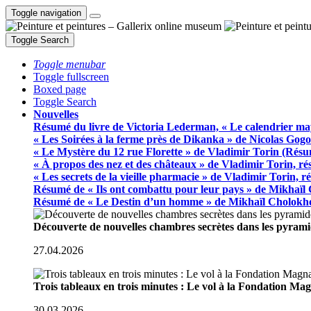
Toggle navigation
Toggle Search
Toggle menubar
Toggle fullscreen
Boxed page
Toggle Search
Nouvelles
Résumé du livre de Victoria Lederman, « Le calendrier ma
« Les Soirées à la ferme près de Dikanka » de Nicolas Gogo
« Le Mystère du 12 rue Florette » de Vladimir Torin (Rés
« À propos des nez et des châteaux » de Vladimir Torin, r
« Les secrets de la vieille pharmacie » de Vladimir Torin, 
Résumé de « Ils ont combattu pour leur pays » de Mikhaïl
Résumé de « Le Destin d’un homme » de Mikhaïl Cholokh
Découverte de nouvelles chambres secrètes dans les pyram
27.04.2026
Trois tableaux en trois minutes : Le vol à la Fondation M
30.03.2026