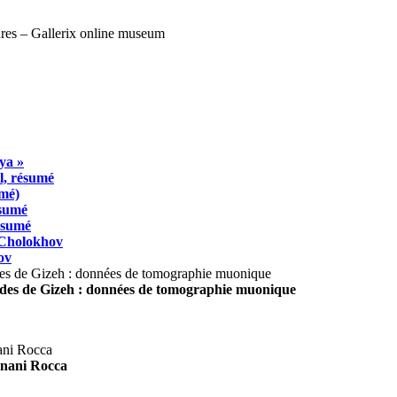
ya »
l, résumé
umé)
ésumé
résumé
 Cholokhov
ov
ides de Gizeh : données de tomographie muonique
agnani Rocca