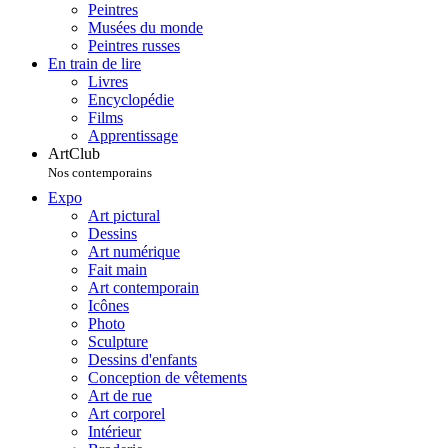
Peintres
Musées du monde
Peintres russes
En train de lire
Livres
Encyclopédie
Films
Apprentissage
ArtClub
Nos contemporains
Expo
Art pictural
Dessins
Art numérique
Fait main
Art contemporain
Icônes
Photo
Sculpture
Dessins d'enfants
Conception de vêtements
Art de rue
Art corporel
Intérieur