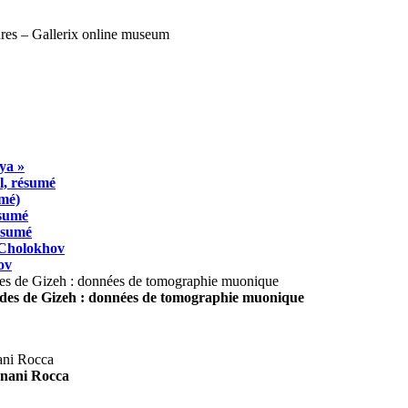
ya »
l, résumé
umé)
ésumé
résumé
 Cholokhov
ov
ides de Gizeh : données de tomographie muonique
agnani Rocca