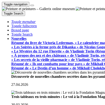
Toggle navigation
Toggle Search
Toggle menubar
Toggle fullscreen
Boxed page
Toggle Search
Nouvelles
Résumé du livre de Victoria Lederman, « Le calendrier ma
« Les Soirées à la ferme près de Dikanka » de Nicolas Gogo
« Le Mystère du 12 rue Florette » de Vladimir Torin (Rés
« À propos des nez et des châteaux » de Vladimir Torin, r
« Les secrets de la vieille pharmacie » de Vladimir Torin, 
Résumé de « Ils ont combattu pour leur pays » de Mikhaïl
Résumé de « Le Destin d’un homme » de Mikhaïl Cholokh
Découverte de nouvelles chambres secrètes dans les pyram
27.04.2026
Trois tableaux en trois minutes : Le vol à la Fondation M
30.03.2026