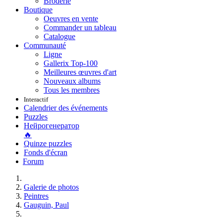
Broderie
Boutique
Oeuvres en vente
Commander un tableau
Catalogue
Communauté
Ligne
Gallerix Top-100
Meilleures œuvres d'art
Nouveaux albums
Tous les membres
Interactif
Calendrier des événements
Puzzles
Нейрогенератор
🔥
Quinze puzzles
Fonds d'écran
Forum
Galerie de photos
Peintres
Gauguin, Paul