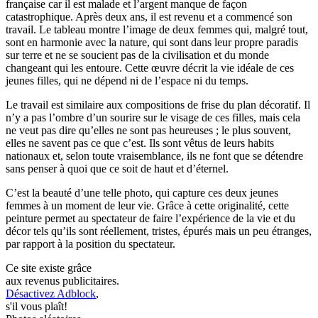
française car il est malade et l’argent manque de façon
catastrophique. Après deux ans, il est revenu et a commencé son
travail. Le tableau montre l’image de deux femmes qui, malgré tout,
sont en harmonie avec la nature, qui sont dans leur propre paradis
sur terre et ne se soucient pas de la civilisation et du monde
changeant qui les entoure. Cette œuvre décrit la vie idéale de ces
jeunes filles, qui ne dépend ni de l’espace ni du temps.
Le travail est similaire aux compositions de frise du plan décoratif. Il
n’y a pas l’ombre d’un sourire sur le visage de ces filles, mais cela
ne veut pas dire qu’elles ne sont pas heureuses ; le plus souvent,
elles ne savent pas ce que c’est. Ils sont vêtus de leurs habits
nationaux et, selon toute vraisemblance, ils ne font que se détendre
sans penser à quoi que ce soit de haut et d’éternel.
C’est la beauté d’une telle photo, qui capture ces deux jeunes
femmes à un moment de leur vie. Grâce à cette originalité, cette
peinture permet au spectateur de faire l’expérience de la vie et du
décor tels qu’ils sont réellement, tristes, épurés mais un peu étranges,
par rapport à la position du spectateur.
Ce site existe grâce
aux revenus publicitaires.
Désactivez Adblock
,
s'il vous plaît!