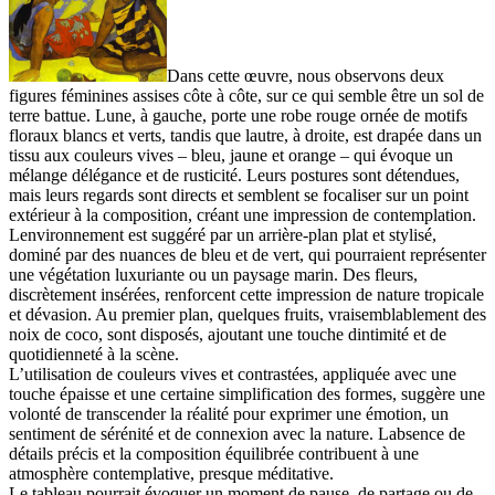
Dans cette œuvre, nous observons deux
figures féminines assises côte à côte, sur ce qui semble être un sol de
terre battue. Lune, à gauche, porte une robe rouge ornée de motifs
floraux blancs et verts, tandis que lautre, à droite, est drapée dans un
tissu aux couleurs vives – bleu, jaune et orange – qui évoque un
mélange délégance et de rusticité. Leurs postures sont détendues,
mais leurs regards sont directs et semblent se focaliser sur un point
extérieur à la composition, créant une impression de contemplation.
Lenvironnement est suggéré par un arrière-plan plat et stylisé,
dominé par des nuances de bleu et de vert, qui pourraient représenter
une végétation luxuriante ou un paysage marin. Des fleurs,
discrètement insérées, renforcent cette impression de nature tropicale
et dévasion. Au premier plan, quelques fruits, vraisemblablement des
noix de coco, sont disposés, ajoutant une touche dintimité et de
quotidienneté à la scène.
L’utilisation de couleurs vives et contrastées, appliquée avec une
touche épaisse et une certaine simplification des formes, suggère une
volonté de transcender la réalité pour exprimer une émotion, un
sentiment de sérénité et de connexion avec la nature. Labsence de
détails précis et la composition équilibrée contribuent à une
atmosphère contemplative, presque méditative.
Le tableau pourrait évoquer un moment de pause, de partage ou de