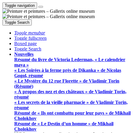
Toggle navigation
Toggle Search
Toggle menubar
Toggle fullscreen
Boxed page
Toggle Search
Nouvelles
Résumé du livre de Victoria Lederman, « Le calendrier
maya »
« Les Soirées à la ferme près de Dikanka » de Nicolas
Gogol, résumé
« Le Mystère du 12 rue Florette » de Vladimir Torin
(Résumé)
« À propos des nez et des châteaux » de Vladimir Torin,
résumé
« Les secrets de la vieille pharmacie » de Vladimir Torin,
résumé
Résumé de « Ils ont combattu pour leur pays » de Mikhaïl
Cholokhov
Résumé de « Le Destin d’un homme » de Mikhaïl
Cholokhov