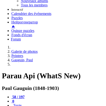
Nouveaux albums
Tous les membres
Interactif
Calendrier des événements
Puzzles
Нейрогенератор
🔥
Quinze puzzles
Fonds d'écran
Forum
Galerie de photos
Peintres
Gauguin, Paul
Parau Api (WhatS New)
Paul Gauguin (1848-1903)
58 / 197
0
Texte