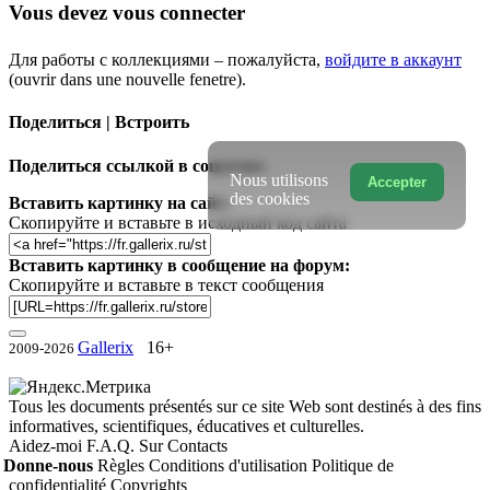
Vous devez vous connecter
Для работы с коллекциями – пожалуйста,
войдите в аккаунт
(ouvrir dans une nouvelle fenetre).
Поделиться | Встроить
Поделиться ссылкой в соцсетях:
Nous utilisons
Accepter
des cookies
Вставить картинку на сайт:
Скопируйте и вставьте в исходный код сайта
Вставить картинку в сообщение на форум:
Скопируйте и вставьте в текст сообщения
Gallerix
16+
2009-2026
Tous les documents présentés sur ce site Web sont destinés à des fins
informatives, scientifiques, éducatives et culturelles.
Aidez-moi
F.A.Q.
Sur
Contacts
Donne-nous
Règles
Conditions d'utilisation
Politique de
confidentialité
Copyrights