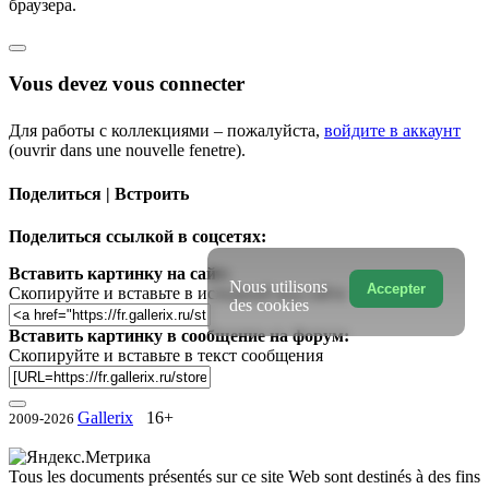
браузера.
Vous devez vous connecter
Для работы с коллекциями – пожалуйста,
войдите в аккаунт
(ouvrir dans une nouvelle fenetre).
Поделиться | Встроить
Поделиться ссылкой в соцсетях:
Вставить картинку на сайт:
Nous utilisons
Accepter
Скопируйте и вставьте в исходный код сайта
des cookies
Вставить картинку в сообщение на форум:
Скопируйте и вставьте в текст сообщения
Gallerix
16+
2009-2026
Tous les documents présentés sur ce site Web sont destinés à des fins