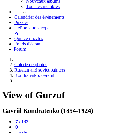
Nouveaux albums
Tous les membres
Interactif
Calendrier des événements
Puzzles
Нейрогенератор
🔥
Quinze puzzles
Fonds d'écran
Forum
Galerie de photos
Russian and soviet painters
Kondratenko, Gavriil
View of Gurzuf
Gavriil Kondratenko (1854-1924)
7 / 132
0
Texte