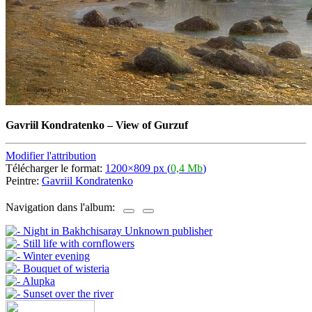
Gavriil Kondratenko
–
View of Gurzuf
Modifier l'attribution
Télécharger le format:
1200×809 px (
0,4 Mb
)
Peintre:
Gavriil Kondratenko
Navigation dans l'album: