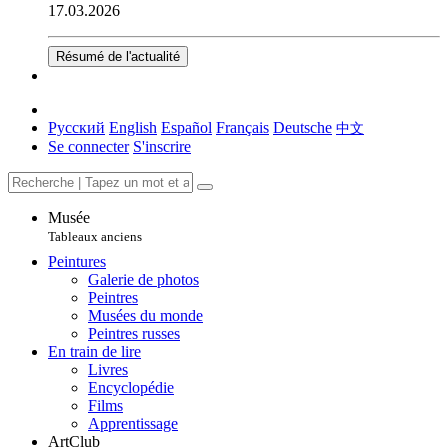
17.03.2026
Résumé de l'actualité
Русский
English
Español
Français
Deutsche
中文
Se connecter
S'inscrire
Musée
Tableaux anciens
Peintures
Galerie de photos
Peintres
Musées du monde
Peintres russes
En train de lire
Livres
Encyclopédie
Films
Apprentissage
ArtClub