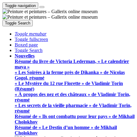
Toggle navigation
Toggle Search
Toggle menubar
Toggle fullscreen
Boxed page
Toggle Search
Nouvelles
Résumé du livre de Victoria Lederman, « Le calendrier
maya »
« Les Soirées à la ferme près de Dikanka » de Nicolas
Gogol, résumé
« Le Mystère du 12 rue Florette » de Vladimir Torin
(Résumé)
« À propos des nez et des châteaux » de Vladimir Torin,
résumé
« Les secrets de la vieille pharmacie » de Vladimir Torin,
résumé
Résumé de « Ils ont combattu pour leur pays » de Mikhaïl
Cholokhov
Résumé de « Le Destin d’un homme » de Mikhaïl
Cholokhov