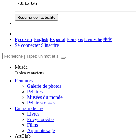
17.03.2026
Résumé de l'actualité
Русский
English
Español
Français
Deutsche
中文
Se connecter
S'inscrire
Musée
Tableaux anciens
Peintures
Galerie de photos
Peintres
Musées du monde
Peintres russes
En train de lire
Livres
Encyclopédie
Films
Apprentissage
ArtClub