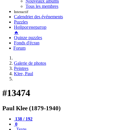
Nouveaux albums
Tous les membres
Interactif
Calendrier des événements
Puzzles
Нейрогенератор
🔥
Quinze puzzles
Fonds d'écran
Forum
Galerie de photos
Peintres
Klee, Paul
#13474
Paul Klee (1879-1940)
138 / 192
0
Texte