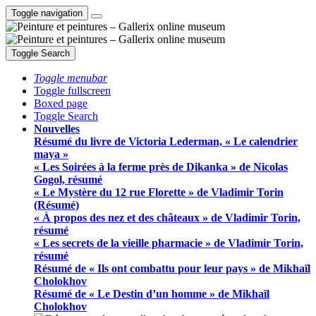
Toggle navigation
Toggle Search
Toggle menubar
Toggle fullscreen
Boxed page
Toggle Search
Nouvelles
Résumé du livre de Victoria Lederman, « Le calendrier
maya »
« Les Soirées à la ferme près de Dikanka » de Nicolas
Gogol, résumé
« Le Mystère du 12 rue Florette » de Vladimir Torin
(Résumé)
« À propos des nez et des châteaux » de Vladimir Torin,
résumé
« Les secrets de la vieille pharmacie » de Vladimir Torin,
résumé
Résumé de « Ils ont combattu pour leur pays » de Mikhaïl
Cholokhov
Résumé de « Le Destin d’un homme » de Mikhaïl
Cholokhov