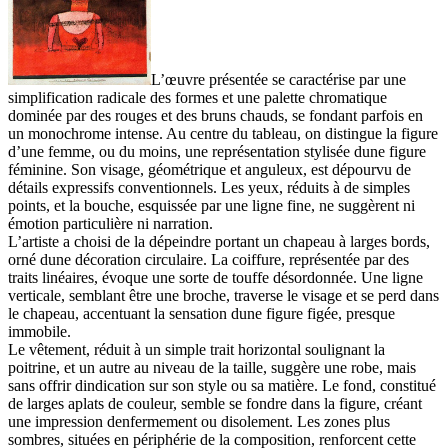
L’œuvre présentée se caractérise par une
simplification radicale des formes et une palette chromatique
dominée par des rouges et des bruns chauds, se fondant parfois en
un monochrome intense. Au centre du tableau, on distingue la figure
d’une femme, ou du moins, une représentation stylisée dune figure
féminine. Son visage, géométrique et anguleux, est dépourvu de
détails expressifs conventionnels. Les yeux, réduits à de simples
points, et la bouche, esquissée par une ligne fine, ne suggèrent ni
émotion particulière ni narration.
L’artiste a choisi de la dépeindre portant un chapeau à larges bords,
orné dune décoration circulaire. La coiffure, représentée par des
traits linéaires, évoque une sorte de touffe désordonnée. Une ligne
verticale, semblant être une broche, traverse le visage et se perd dans
le chapeau, accentuant la sensation dune figure figée, presque
immobile.
Le vêtement, réduit à un simple trait horizontal soulignant la
poitrine, et un autre au niveau de la taille, suggère une robe, mais
sans offrir dindication sur son style ou sa matière. Le fond, constitué
de larges aplats de couleur, semble se fondre dans la figure, créant
une impression denfermement ou disolement. Les zones plus
sombres, situées en périphérie de la composition, renforcent cette