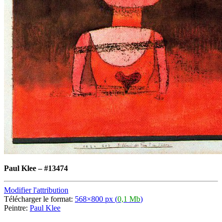
Paul Klee
–
#13474
Modifier l'attribution
Télécharger le format:
568×800 px (
0,1 Mb
)
Peintre:
Paul Klee