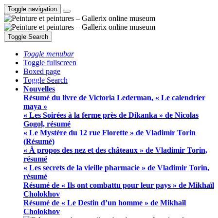
Toggle navigation
Toggle Search
Toggle menubar
Toggle fullscreen
Boxed page
Toggle Search
Nouvelles
Résumé du livre de Victoria Lederman, « Le calendrier
maya »
« Les Soirées à la ferme près de Dikanka » de Nicolas
Gogol, résumé
« Le Mystère du 12 rue Florette » de Vladimir Torin
(Résumé)
« À propos des nez et des châteaux » de Vladimir Torin,
résumé
« Les secrets de la vieille pharmacie » de Vladimir Torin,
résumé
Résumé de « Ils ont combattu pour leur pays » de Mikhaïl
Cholokhov
Résumé de « Le Destin d’un homme » de Mikhaïl
Cholokhov