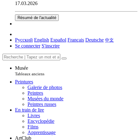
17.03.2026
Résumé de l'actualité
Русский
English
Español
Français
Deutsche
中文
Se connecter
S'inscrire
Musée
Tableaux anciens
Peintures
Galerie de photos
Peintres
Musées du monde
Peintres russes
En train de lire
Livres
Encyclopédie
Films
Apprentissage
ArtClub