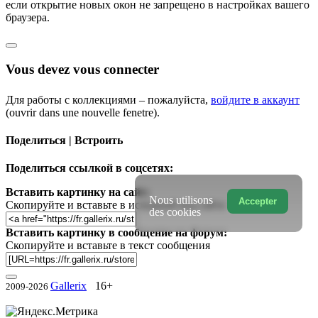
если открытие новых окон не запрещено в настройках вашего
браузера.
Vous devez vous connecter
Для работы с коллекциями – пожалуйста,
войдите в аккаунт
(ouvrir dans une nouvelle fenetre).
Поделиться | Встроить
Поделиться ссылкой в соцсетях:
Вставить картинку на сайт:
Nous utilisons
Accepter
Скопируйте и вставьте в исходный код сайта
des cookies
Вставить картинку в сообщение на форум:
Скопируйте и вставьте в текст сообщения
Gallerix
16+
2009-2026