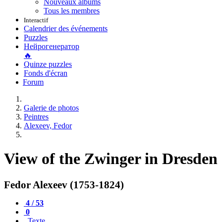
Nouveaux albums
Tous les membres
Interactif
Calendrier des événements
Puzzles
Нейрогенератор
🔥
Quinze puzzles
Fonds d'écran
Forum
Galerie de photos
Peintres
Alexeev, Fedor
View of the Zwinger in Dresden
Fedor Alexeev (1753-1824)
4 / 53
0
Texte