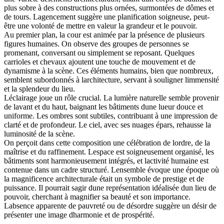
plus sobre à des constructions plus ornées, surmontées de dômes et
de tours. Lagencement suggère une planification soigneuse, peut-
être une volonté de mettre en valeur la grandeur et le pouvoir.
Au premier plan, la cour est animée par la présence de plusieurs
figures humaines. On observe des groupes de personnes se
promenant, conversant ou simplement se reposant. Quelques
carrioles et chevaux ajoutent une touche de mouvement et de
dynamisme à la scène. Ces éléments humains, bien que nombreux,
semblent subordonnés à larchitecture, servant à souligner limmensité
et la splendeur du lieu.
Léclairage joue un rôle crucial. La lumière naturelle semble provenir
de lavant et du haut, baignant les bâtiments dune lueur douce et
uniforme. Les ombres sont subtiles, contribuant à une impression de
clarté et de profondeur. Le ciel, avec ses nuages épars, rehausse la
luminosité de la scène.
On perçoit dans cette composition une célébration de lordre, de la
maîtrise et du raffinement. Lespace est soigneusement organisé, les
bâtiments sont harmonieusement intégrés, et lactivité humaine est
contenue dans un cadre structuré. Lensemble évoque une époque où
la magnificence architecturale était un symbole de prestige et de
puissance. Il pourrait sagir dune représentation idéalisée dun lieu de
pouvoir, cherchant à magnifier sa beauté et son importance.
Labsence apparente de pauvreté ou de désordre suggère un désir de
présenter une image dharmonie et de prospérité.