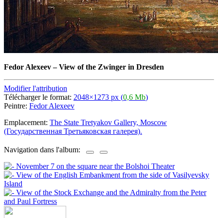
Fedor Alexeev
–
View of the Zwinger in Dresden
Modifier l'attribution
Télécharger le format:
2048×1273 px (
0,6 Mb
)
Peintre:
Fedor Alexeev
Emplacement:
The State Tretyakov Gallery, Moscow
(Государственная Третьяковская галерея).
Navigation dans l'album: