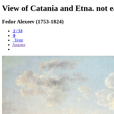
View of Catania and Etna. not e
Fedor Alexeev (1753-1824)
2 / 53
0
Texte
Анализ