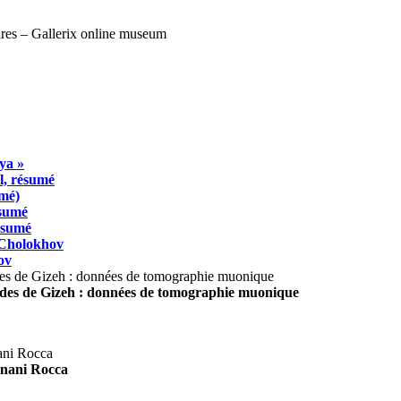
ya »
l, résumé
umé)
ésumé
résumé
 Cholokhov
ov
ides de Gizeh : données de tomographie muonique
agnani Rocca