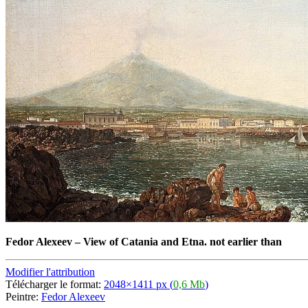
Fedor Alexeev
–
View of Catania and Etna. not earlier than
Modifier l'attribution
Télécharger le format:
2048×1411 px (
0,6 Mb
)
Peintre:
Fedor Alexeev