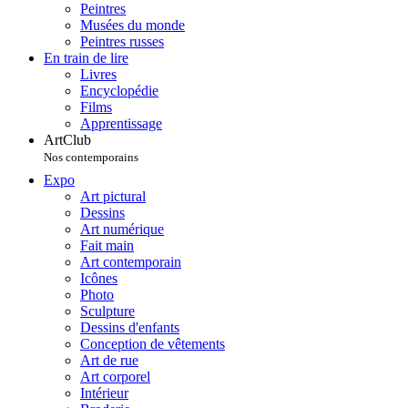
Peintres
Musées du monde
Peintres russes
En train de lire
Livres
Encyclopédie
Films
Apprentissage
ArtClub
Nos contemporains
Expo
Art pictural
Dessins
Art numérique
Fait main
Art contemporain
Icônes
Photo
Sculpture
Dessins d'enfants
Conception de vêtements
Art de rue
Art corporel
Intérieur