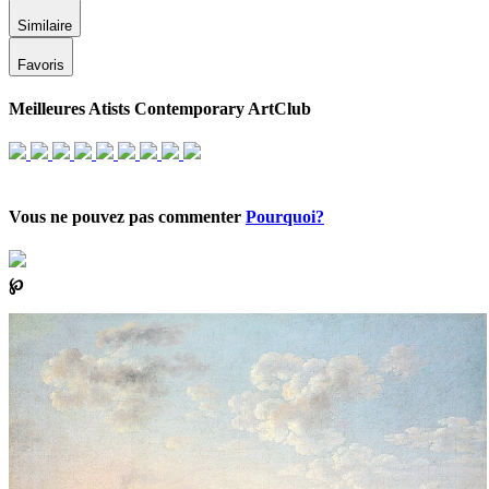
Similaire
Favoris
Meilleures Atists Contemporary ArtClub
Vous ne pouvez pas commenter
Pourquoi?
℘