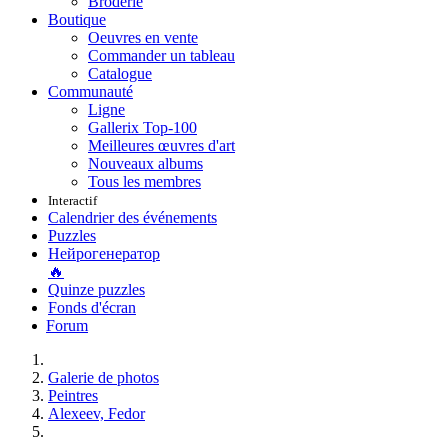
Broderie
Boutique
Oeuvres en vente
Commander un tableau
Catalogue
Communauté
Ligne
Gallerix Top-100
Meilleures œuvres d'art
Nouveaux albums
Tous les membres
Interactif
Calendrier des événements
Puzzles
Нейрогенератор
🔥
Quinze puzzles
Fonds d'écran
Forum
Galerie de photos
Peintres
Alexeev, Fedor