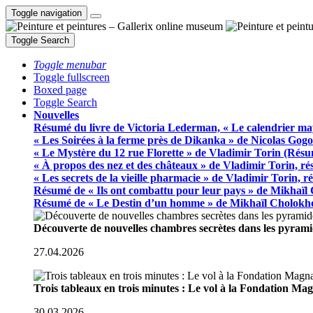
Toggle navigation
Toggle Search
Toggle menubar
Toggle fullscreen
Boxed page
Toggle Search
Nouvelles
Résumé du livre de Victoria Lederman, « Le calendrier ma
« Les Soirées à la ferme près de Dikanka » de Nicolas Gogo
« Le Mystère du 12 rue Florette » de Vladimir Torin (Rés
« À propos des nez et des châteaux » de Vladimir Torin, r
« Les secrets de la vieille pharmacie » de Vladimir Torin, 
Résumé de « Ils ont combattu pour leur pays » de Mikhaïl
Résumé de « Le Destin d’un homme » de Mikhaïl Cholokh
Découverte de nouvelles chambres secrètes dans les pyram
27.04.2026
Trois tableaux en trois minutes : Le vol à la Fondation M
30.03.2026