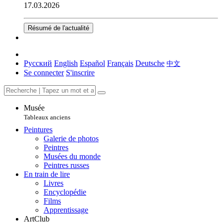
17.03.2026
Résumé de l'actualité
Русский
English
Español
Français
Deutsche
中文
Se connecter
S'inscrire
Musée
Tableaux anciens
Peintures
Galerie de photos
Peintres
Musées du monde
Peintres russes
En train de lire
Livres
Encyclopédie
Films
Apprentissage
ArtClub