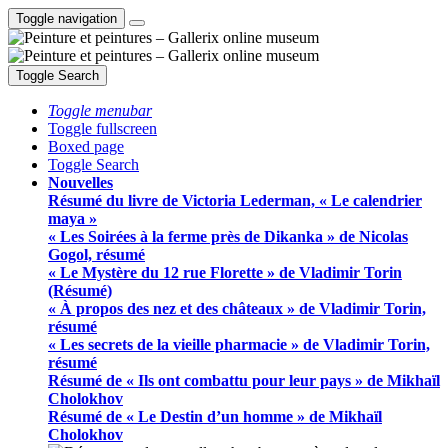
Toggle navigation
Toggle Search
Toggle menubar
Toggle fullscreen
Boxed page
Toggle Search
Nouvelles
Résumé du livre de Victoria Lederman, « Le calendrier
maya »
« Les Soirées à la ferme près de Dikanka » de Nicolas
Gogol, résumé
« Le Mystère du 12 rue Florette » de Vladimir Torin
(Résumé)
« À propos des nez et des châteaux » de Vladimir Torin,
résumé
« Les secrets de la vieille pharmacie » de Vladimir Torin,
résumé
Résumé de « Ils ont combattu pour leur pays » de Mikhaïl
Cholokhov
Résumé de « Le Destin d’un homme » de Mikhaïl
Cholokhov