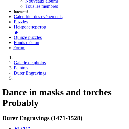
Nouveaux albums
Tous les membres
Interactif
Calendrier des événements
Puzzles
Нейрогенератор
🔥
Quinze puzzles
Fonds d'écran
Forum
Galerie de photos
Peintres
Durer Engravings
Dance in masks and torches
Probably
Durer Engravings (1471-1528)
65 / 247