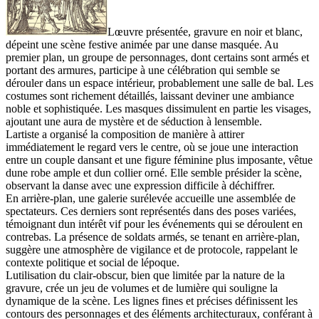
Lœuvre présentée, gravure en noir et blanc,
dépeint une scène festive animée par une danse masquée. Au
premier plan, un groupe de personnages, dont certains sont armés et
portant des armures, participe à une célébration qui semble se
dérouler dans un espace intérieur, probablement une salle de bal. Les
costumes sont richement détaillés, laissant deviner une ambiance
noble et sophistiquée. Les masques dissimulent en partie les visages,
ajoutant une aura de mystère et de séduction à lensemble.
Lartiste a organisé la composition de manière à attirer
immédiatement le regard vers le centre, où se joue une interaction
entre un couple dansant et une figure féminine plus imposante, vêtue
dune robe ample et dun collier orné. Elle semble présider la scène,
observant la danse avec une expression difficile à déchiffrer.
En arrière-plan, une galerie surélevée accueille une assemblée de
spectateurs. Ces derniers sont représentés dans des poses variées,
témoignant dun intérêt vif pour les événements qui se déroulent en
contrebas. La présence de soldats armés, se tenant en arrière-plan,
suggère une atmosphère de vigilance et de protocole, rappelant le
contexte politique et social de lépoque.
Lutilisation du clair-obscur, bien que limitée par la nature de la
gravure, crée un jeu de volumes et de lumière qui souligne la
dynamique de la scène. Les lignes fines et précises définissent les
contours des personnages et des éléments architecturaux, conférant à