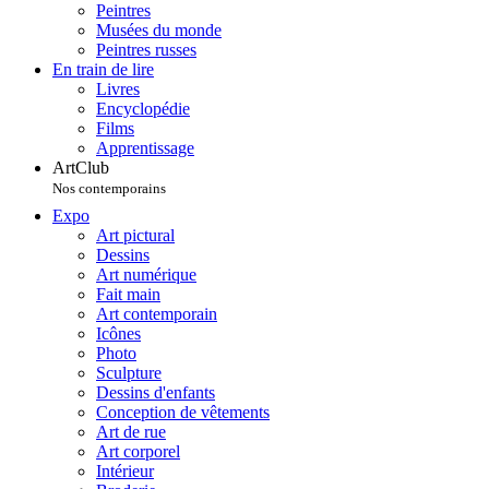
Peintres
Musées du monde
Peintres russes
En train de lire
Livres
Encyclopédie
Films
Apprentissage
ArtClub
Nos contemporains
Expo
Art pictural
Dessins
Art numérique
Fait main
Art contemporain
Icônes
Photo
Sculpture
Dessins d'enfants
Conception de vêtements
Art de rue
Art corporel
Intérieur