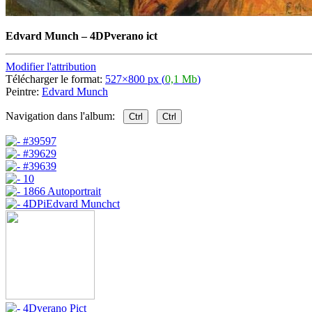
Edvard Munch
–
4DPverano ict
Modifier l'attribution
Télécharger le format:
527×800 px (
0,1 Mb
)
Peintre:
Edvard Munch
Navigation dans l'album:
Ctrl
Ctrl