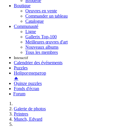
Broderie
Boutique
Oeuvres en vente
Commander un tableau
Catalogue
Communauté
Ligne
Gallerix Top-100
Meilleures œuvres d'art
Nouveaux albums
Tous les membres
Interactif
Calendrier des événements
Puzzles
Нейрогенератор
🔥
Quinze puzzles
Fonds d'écran
Forum
Galerie de photos
Peintres
Munch, Edvard