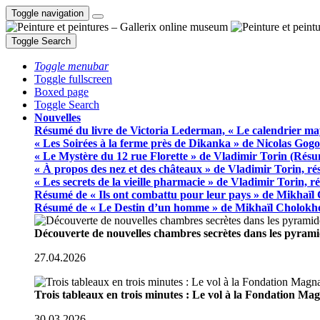
Toggle navigation
Toggle Search
Toggle menubar
Toggle fullscreen
Boxed page
Toggle Search
Nouvelles
Résumé du livre de Victoria Lederman, « Le calendrier ma
« Les Soirées à la ferme près de Dikanka » de Nicolas Gogo
« Le Mystère du 12 rue Florette » de Vladimir Torin (Rés
« À propos des nez et des châteaux » de Vladimir Torin, r
« Les secrets de la vieille pharmacie » de Vladimir Torin, 
Résumé de « Ils ont combattu pour leur pays » de Mikhaïl
Résumé de « Le Destin d’un homme » de Mikhaïl Cholokh
Découverte de nouvelles chambres secrètes dans les pyram
27.04.2026
Trois tableaux en trois minutes : Le vol à la Fondation M
30.03.2026