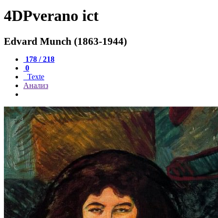
4DPverano ict
Edvard Munch (1863-1944)
178 / 218
0
Texte
Анализ