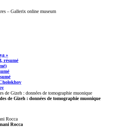
ya »
l, résumé
umé)
ésumé
résumé
 Cholokhov
ov
ides de Gizeh : données de tomographie muonique
agnani Rocca