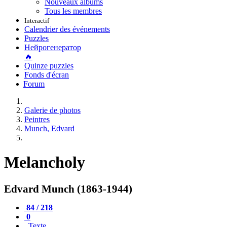
Nouveaux albums
Tous les membres
Interactif
Calendrier des événements
Puzzles
Нейрогенератор
🔥
Quinze puzzles
Fonds d'écran
Forum
Galerie de photos
Peintres
Munch, Edvard
Melancholy
Edvard Munch (1863-1944)
84 / 218
0
Texte