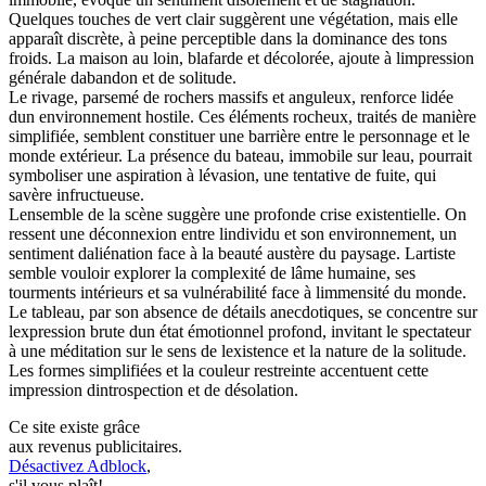
Quelques touches de vert clair suggèrent une végétation, mais elle
apparaît discrète, à peine perceptible dans la dominance des tons
froids. La maison au loin, blafarde et décolorée, ajoute à limpression
générale dabandon et de solitude.
Le rivage, parsemé de rochers massifs et anguleux, renforce lidée
dun environnement hostile. Ces éléments rocheux, traités de manière
simplifiée, semblent constituer une barrière entre le personnage et le
monde extérieur. La présence du bateau, immobile sur leau, pourrait
symboliser une aspiration à lévasion, une tentative de fuite, qui
savère infructueuse.
Lensemble de la scène suggère une profonde crise existentielle. On
ressent une déconnexion entre lindividu et son environnement, un
sentiment daliénation face à la beauté austère du paysage. Lartiste
semble vouloir explorer la complexité de lâme humaine, ses
tourments intérieurs et sa vulnérabilité face à limmensité du monde.
Le tableau, par son absence de détails anecdotiques, se concentre sur
lexpression brute dun état émotionnel profond, invitant le spectateur
à une méditation sur le sens de lexistence et la nature de la solitude.
Les formes simplifiées et la couleur restreinte accentuent cette
impression dintrospection et de désolation.
Ce site existe grâce
aux revenus publicitaires.
Désactivez Adblock
,
s'il vous plaît!