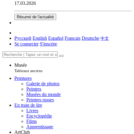
17.03.2026
Résumé de l'actualité
Русский
English
Español
Français
Deutsche
中文
Se connecter
S'inscrire
Musée
Tableaux anciens
Peintures
Galerie de photos
Peintres
Musées du monde
Peintres russes
En train de lire
Livres
Encyclopédie
Films
Apprentissage
ArtClub