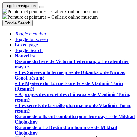
Toggle navigation
Toggle Search
Toggle menubar
Toggle fullscreen
Boxed page
Toggle Search
Nouvelles
Résumé du livre de Victoria Lederman, « Le calendrier
maya »
« Les Soirées à la ferme près de Dikanka » de Nicolas
Gogol, résumé
« Le Mystère du 12 rue Florette » de Vladimir Torin
(Résumé)
« À propos des nez et des châteaux » de Vladimir Torin,
résumé
« Les secrets de la vieille pharmacie » de Vladimir Torin,
résumé
Résumé de « Ils ont combattu pour leur pays » de Mikhaïl
Cholokhov
Résumé de « Le Destin d’un homme » de Mikhaïl
Cholokhov