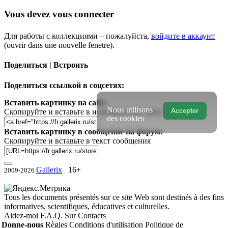
Vous devez vous connecter
Для работы с коллекциями – пожалуйста,
войдите в аккаунт
(ouvrir dans une nouvelle fenetre).
Поделиться | Встроить
Поделиться ссылкой в соцсетях:
Вставить картинку на сайт:
Nous utilisons
Accepter
Скопируйте и вставьте в исходный код сайта
des cookies
Вставить картинку в сообщение на форум:
Скопируйте и вставьте в текст сообщения
Gallerix
16+
2009-2026
Tous les documents présentés sur ce site Web sont destinés à des fins
informatives, scientifiques, éducatives et culturelles.
Aidez-moi
F.A.Q.
Sur
Contacts
Donne-nous
Règles
Conditions d'utilisation
Politique de