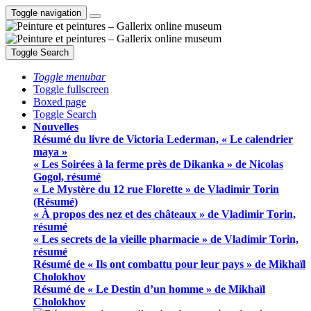
Toggle navigation
Toggle Search
Toggle menubar
Toggle fullscreen
Boxed page
Toggle Search
Nouvelles
Résumé du livre de Victoria Lederman, « Le calendrier
maya »
« Les Soirées à la ferme près de Dikanka » de Nicolas
Gogol, résumé
« Le Mystère du 12 rue Florette » de Vladimir Torin
(Résumé)
« À propos des nez et des châteaux » de Vladimir Torin,
résumé
« Les secrets de la vieille pharmacie » de Vladimir Torin,
résumé
Résumé de « Ils ont combattu pour leur pays » de Mikhaïl
Cholokhov
Résumé de « Le Destin d’un homme » de Mikhaïl
Cholokhov