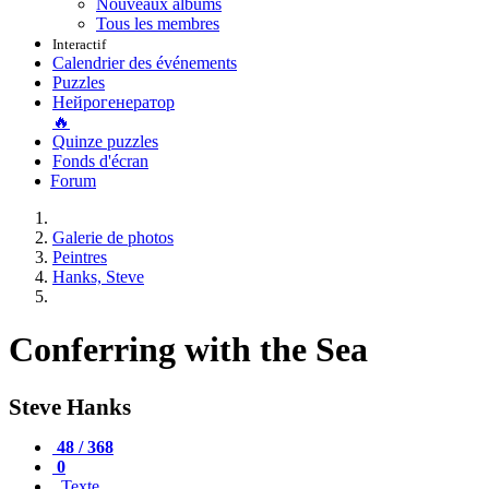
Nouveaux albums
Tous les membres
Interactif
Calendrier des événements
Puzzles
Нейрогенератор
🔥
Quinze puzzles
Fonds d'écran
Forum
Galerie de photos
Peintres
Hanks, Steve
Conferring with the Sea
Steve Hanks
48 / 368
0
Texte