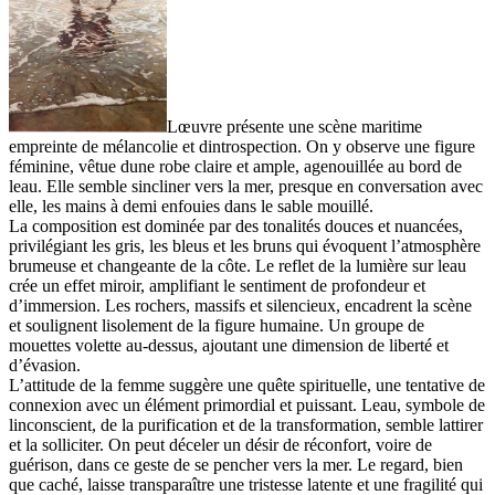
Lœuvre présente une scène maritime
empreinte de mélancolie et dintrospection. On y observe une figure
féminine, vêtue dune robe claire et ample, agenouillée au bord de
leau. Elle semble sincliner vers la mer, presque en conversation avec
elle, les mains à demi enfouies dans le sable mouillé.
La composition est dominée par des tonalités douces et nuancées,
privilégiant les gris, les bleus et les bruns qui évoquent l’atmosphère
brumeuse et changeante de la côte. Le reflet de la lumière sur leau
crée un effet miroir, amplifiant le sentiment de profondeur et
d’immersion. Les rochers, massifs et silencieux, encadrent la scène
et soulignent lisolement de la figure humaine. Un groupe de
mouettes volette au-dessus, ajoutant une dimension de liberté et
d’évasion.
L’attitude de la femme suggère une quête spirituelle, une tentative de
connexion avec un élément primordial et puissant. Leau, symbole de
linconscient, de la purification et de la transformation, semble lattirer
et la solliciter. On peut déceler un désir de réconfort, voire de
guérison, dans ce geste de se pencher vers la mer. Le regard, bien
que caché, laisse transparaître une tristesse latente et une fragilité qui