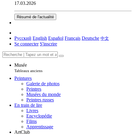
17.03.2026
Résumé de l'actualité
Русский
English
Español
Français
Deutsche
中文
Se connecter
S'inscrire
Musée
Tableaux anciens
Peintures
Galerie de photos
Peintres
Musées du monde
Peintres russes
En train de lire
Livres
Encyclopédie
Films
Apprentissage
ArtClub