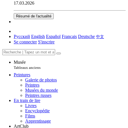
17.03.2026
Résumé de l'actualité
Русский
English
Español
Français
Deutsche
中文
Se connecter
S'inscrire
Musée
Tableaux anciens
Peintures
Galerie de photos
Peintres
Musées du monde
Peintres russes
En train de lire
Livres
Encyclopédie
Films
Apprentissage
ArtClub