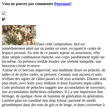
Vous ne pouvez pas commenter
Pourquoi?
℘
Dans cette composition, lœil est
immédiatement attiré par un panier en osier, occupant le centre de
lespace pictural. Au sein de ce panier, repose un nourrisson, vêtu
dune simple combinaison blanche, son corps paisiblement replié sur
lui-même. Sa présence semble irradier une sérénité tranquille, une
innocence brute et neuve.
Autour de ce berceau improvisé, une multitude dours en peluche, de
tailles et de styles variés, se pressent. Certains sont anciens et usés,
révélant des signes de câlins passés et de jeux acharnés. Dautres sont
plus neufs, avec leurs yeux brillants et leurs fourrures impeccables.
Cette profusion de peluches suggère une accumulation de souvenirs,
une accumulation daffections enfantines. Il y a une impression dun
héritage, de quelque chose de transmis de génération en génération.
Larrière-plan est constitué dun drap froissé, parsemé de motifs
géométriques dans des tons de gris et de beige, et dune couverture à