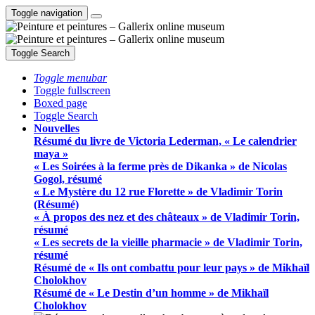
Toggle navigation
Toggle Search
Toggle menubar
Toggle fullscreen
Boxed page
Toggle Search
Nouvelles
Résumé du livre de Victoria Lederman, « Le calendrier
maya »
« Les Soirées à la ferme près de Dikanka » de Nicolas
Gogol, résumé
« Le Mystère du 12 rue Florette » de Vladimir Torin
(Résumé)
« À propos des nez et des châteaux » de Vladimir Torin,
résumé
« Les secrets de la vieille pharmacie » de Vladimir Torin,
résumé
Résumé de « Ils ont combattu pour leur pays » de Mikhaïl
Cholokhov
Résumé de « Le Destin d’un homme » de Mikhaïl
Cholokhov