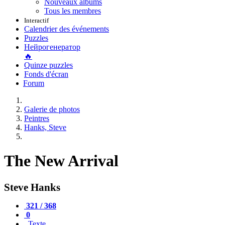
Nouveaux albums
Tous les membres
Interactif
Calendrier des événements
Puzzles
Нейрогенератор
🔥
Quinze puzzles
Fonds d'écran
Forum
Galerie de photos
Peintres
Hanks, Steve
The New Arrival
Steve Hanks
321 / 368
0
Texte