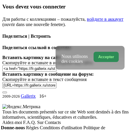
Vous devez vous connecter
Для работы с коллекциями – пожалуйста,
войдите в аккаунт
(ouvrir dans une nouvelle fenetre).
Поделиться | Встроить
Поделиться ссылкой в соцсетях:
Nous utilisons
Accepter
Вставить картинку на сайт:
des cookies
Скопируйте и вставьте в исходный код сайта
Вставить картинку в сообщение на форум:
Скопируйте и вставьте в текст сообщения
Gallerix
16+
2009-2026
Tous les documents présentés sur ce site Web sont destinés à des fins
informatives, scientifiques, éducatives et culturelles.
Aidez-moi
F.A.Q.
Sur
Contacts
Donne-nous
Règles
Conditions d'utilisation
Politique de