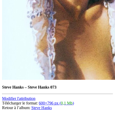
Steve Hanks
–
Steve Hanks 073
Modifier l'attribution
Télécharger le format:
600×796 px (
0,1 Mb
)
Retour à l’album:
Steve Hanks