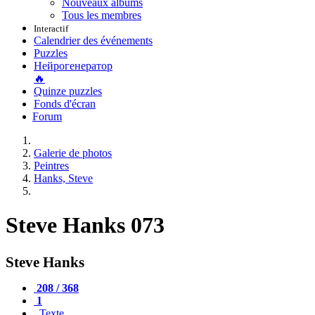
Nouveaux albums
Tous les membres
Interactif
Calendrier des événements
Puzzles
Нейрогенератор
🔥
Quinze puzzles
Fonds d'écran
Forum
Galerie de photos
Peintres
Hanks, Steve
Steve Hanks 073
Steve Hanks
208 / 368
1
Texte