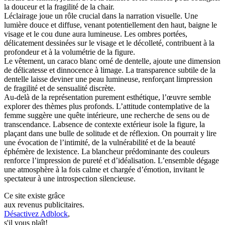
la douceur et la fragilité de la chair.
Léclairage joue un rôle crucial dans la narration visuelle. Une
lumière douce et diffuse, venant potentiellement den haut, baigne le
visage et le cou dune aura lumineuse. Les ombres portées,
délicatement dessinées sur le visage et le décolleté, contribuent à la
profondeur et à la volumétrie de la figure.
Le vêtement, un caraco blanc orné de dentelle, ajoute une dimension
de délicatesse et dinnocence à limage. La transparence subtile de la
dentelle laisse deviner une peau lumineuse, renforçant limpression
de fragilité et de sensualité discrète.
Au-delà de la représentation purement esthétique, l’œuvre semble
explorer des thèmes plus profonds. L’attitude contemplative de la
femme suggère une quête intérieure, une recherche de sens ou de
transcendance. Labsence de contexte extérieur isole la figure, la
plaçant dans une bulle de solitude et de réflexion. On pourrait y lire
une évocation de l’intimité, de la vulnérabilité et de la beauté
éphémère de lexistence. La blancheur prédominante des couleurs
renforce l’impression de pureté et d’idéalisation. L’ensemble dégage
une atmosphère à la fois calme et chargée d’émotion, invitant le
spectateur à une introspection silencieuse.
Ce site existe grâce
aux revenus publicitaires.
Désactivez Adblock
,
s'il vous plaît!