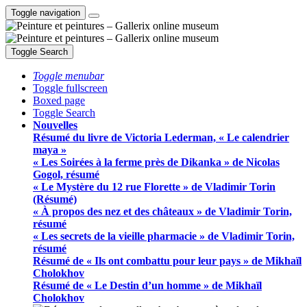
Toggle navigation
Toggle Search
Toggle menubar
Toggle fullscreen
Boxed page
Toggle Search
Nouvelles
Résumé du livre de Victoria Lederman, « Le calendrier
maya »
« Les Soirées à la ferme près de Dikanka » de Nicolas
Gogol, résumé
« Le Mystère du 12 rue Florette » de Vladimir Torin
(Résumé)
« À propos des nez et des châteaux » de Vladimir Torin,
résumé
« Les secrets de la vieille pharmacie » de Vladimir Torin,
résumé
Résumé de « Ils ont combattu pour leur pays » de Mikhaïl
Cholokhov
Résumé de « Le Destin d’un homme » de Mikhaïl
Cholokhov