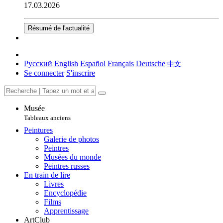
17.03.2026
Résumé de l'actualité
Русский
English
Español
Français
Deutsche
中文
Se connecter
S'inscrire
Musée
Tableaux anciens
Peintures
Galerie de photos
Peintres
Musées du monde
Peintres russes
En train de lire
Livres
Encyclopédie
Films
Apprentissage
ArtClub