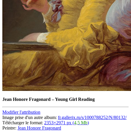
Jean Honore Fragonard
–
Young Girl Reading
Modifier l'attribution
Image prise d'un autre album:
fr.gallerix.ru/s/1000788252/N/80132/
Télécharger le format:
2353×2971 px (
4,5 Mb
)
Peintre:
Jean Honore Fragonard