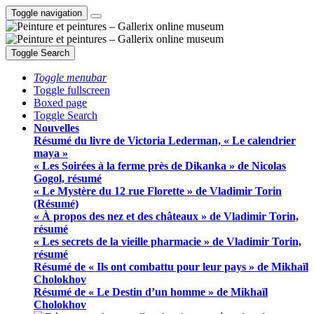
Toggle navigation
Toggle Search
Toggle menubar
Toggle fullscreen
Boxed page
Toggle Search
Nouvelles
Résumé du livre de Victoria Lederman, « Le calendrier
maya »
« Les Soirées à la ferme près de Dikanka » de Nicolas
Gogol, résumé
« Le Mystère du 12 rue Florette » de Vladimir Torin
(Résumé)
« À propos des nez et des châteaux » de Vladimir Torin,
résumé
« Les secrets de la vieille pharmacie » de Vladimir Torin,
résumé
Résumé de « Ils ont combattu pour leur pays » de Mikhaïl
Cholokhov
Résumé de « Le Destin d’un homme » de Mikhaïl
Cholokhov