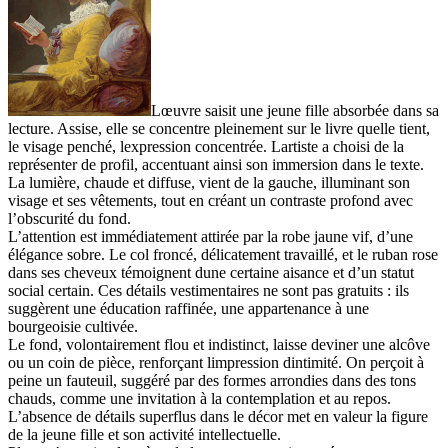
Lœuvre saisit une jeune fille absorbée dans sa
lecture. Assise, elle se concentre pleinement sur le livre quelle tient,
le visage penché, lexpression concentrée. Lartiste a choisi de la
représenter de profil, accentuant ainsi son immersion dans le texte.
La lumière, chaude et diffuse, vient de la gauche, illuminant son
visage et ses vêtements, tout en créant un contraste profond avec
l’obscurité du fond.
L’attention est immédiatement attirée par la robe jaune vif, d’une
élégance sobre. Le col froncé, délicatement travaillé, et le ruban rose
dans ses cheveux témoignent dune certaine aisance et d’un statut
social certain. Ces détails vestimentaires ne sont pas gratuits : ils
suggèrent une éducation raffinée, une appartenance à une
bourgeoisie cultivée.
Le fond, volontairement flou et indistinct, laisse deviner une alcôve
ou un coin de pièce, renforçant limpression dintimité. On perçoit à
peine un fauteuil, suggéré par des formes arrondies dans des tons
chauds, comme une invitation à la contemplation et au repos.
L’absence de détails superflus dans le décor met en valeur la figure
de la jeune fille et son activité intellectuelle.