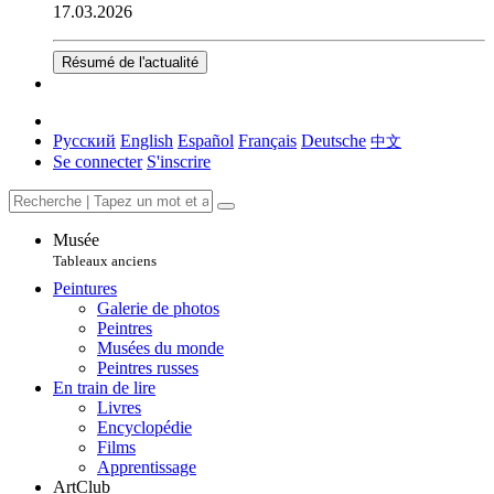
17.03.2026
Résumé de l'actualité
Русский
English
Español
Français
Deutsche
中文
Se connecter
S'inscrire
Musée
Tableaux anciens
Peintures
Galerie de photos
Peintres
Musées du monde
Peintres russes
En train de lire
Livres
Encyclopédie
Films
Apprentissage
ArtClub