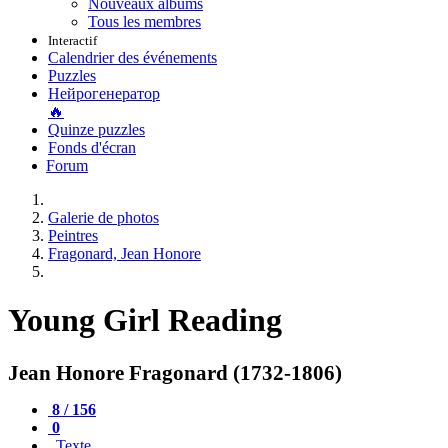
Nouveaux albums
Tous les membres
Interactif
Calendrier des événements
Puzzles
Нейрогенератор
🔥
Quinze puzzles
Fonds d'écran
Forum
Galerie de photos
Peintres
Fragonard, Jean Honore
Young Girl Reading
Jean Honore Fragonard (1732-1806)
8 / 156
0
Texte