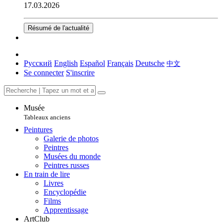
17.03.2026
Résumé de l'actualité
Русский
English
Español
Français
Deutsche
中文
Se connecter
S'inscrire
Musée
Tableaux anciens
Peintures
Galerie de photos
Peintres
Musées du monde
Peintres russes
En train de lire
Livres
Encyclopédie
Films
Apprentissage
ArtClub