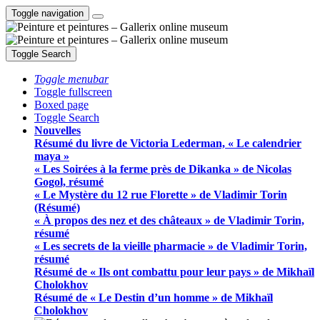
Toggle navigation
Toggle Search
Toggle menubar
Toggle fullscreen
Boxed page
Toggle Search
Nouvelles
Résumé du livre de Victoria Lederman, « Le calendrier
maya »
« Les Soirées à la ferme près de Dikanka » de Nicolas
Gogol, résumé
« Le Mystère du 12 rue Florette » de Vladimir Torin
(Résumé)
« À propos des nez et des châteaux » de Vladimir Torin,
résumé
« Les secrets de la vieille pharmacie » de Vladimir Torin,
résumé
Résumé de « Ils ont combattu pour leur pays » de Mikhaïl
Cholokhov
Résumé de « Le Destin d’un homme » de Mikhaïl
Cholokhov