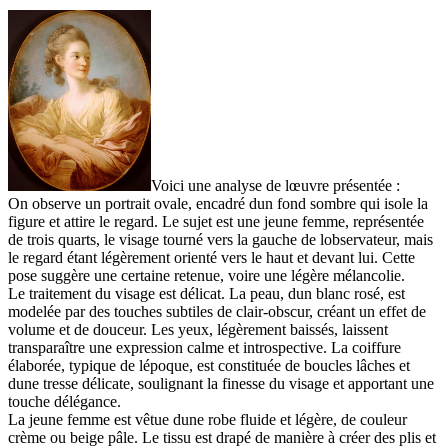
Voici une analyse de lœuvre présentée :
On observe un portrait ovale, encadré dun fond sombre qui isole la
figure et attire le regard. Le sujet est une jeune femme, représentée
de trois quarts, le visage tourné vers la gauche de lobservateur, mais
le regard étant légèrement orienté vers le haut et devant lui. Cette
pose suggère une certaine retenue, voire une légère mélancolie.
Le traitement du visage est délicat. La peau, dun blanc rosé, est
modelée par des touches subtiles de clair-obscur, créant un effet de
volume et de douceur. Les yeux, légèrement baissés, laissent
transparaître une expression calme et introspective. La coiffure
élaborée, typique de lépoque, est constituée de boucles lâches et
dune tresse délicate, soulignant la finesse du visage et apportant une
touche délégance.
La jeune femme est vêtue dune robe fluide et légère, de couleur
crème ou beige pâle. Le tissu est drapé de manière à créer des plis et