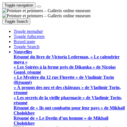
Toggle navigation
Toggle Search
Toggle menubar
Toggle fullscreen
Boxed page
Toggle Search
Nouvelles
Résumé du livre de Victoria Lederman, « Le calendrier
maya »
« Les Soirées à la ferme près de Dikanka » de Nicolas
Gogol, résumé
« Le Mystère du 12 rue Florette » de Vladimir Torin
(Résumé)
« À propos des nez et des châteaux » de Vladimir Torin,
résumé
« Les secrets de la vieille pharmacie » de Vladimir Torin,
résumé
Résumé de « Ils ont combattu pour leur pays » de Mikhaïl
Cholokhov
Résumé de « Le Destin d’un homme » de Mikhaïl
Cholokhov