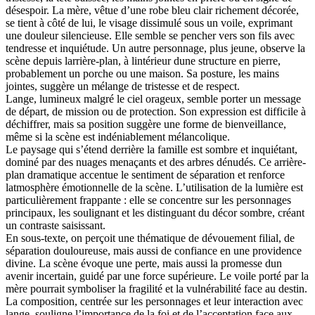
désespoir. La mère, vêtue d’une robe bleu clair richement décorée,
se tient à côté de lui, le visage dissimulé sous un voile, exprimant
une douleur silencieuse. Elle semble se pencher vers son fils avec
tendresse et inquiétude. Un autre personnage, plus jeune, observe la
scène depuis larrière-plan, à lintérieur dune structure en pierre,
probablement un porche ou une maison. Sa posture, les mains
jointes, suggère un mélange de tristesse et de respect.
Lange, lumineux malgré le ciel orageux, semble porter un message
de départ, de mission ou de protection. Son expression est difficile à
déchiffrer, mais sa position suggère une forme de bienveillance,
même si la scène est indéniablement mélancolique.
Le paysage qui s’étend derrière la famille est sombre et inquiétant,
dominé par des nuages menaçants et des arbres dénudés. Ce arrière-
plan dramatique accentue le sentiment de séparation et renforce
latmosphère émotionnelle de la scène. L’utilisation de la lumière est
particulièrement frappante : elle se concentre sur les personnages
principaux, les soulignant et les distinguant du décor sombre, créant
un contraste saisissant.
En sous-texte, on perçoit une thématique de dévouement filial, de
séparation douloureuse, mais aussi de confiance en une providence
divine. La scène évoque une perte, mais aussi la promesse dun
avenir incertain, guidé par une force supérieure. Le voile porté par la
mère pourrait symboliser la fragilité et la vulnérabilité face au destin.
La composition, centrée sur les personnages et leur interaction avec
lange, souligne l’importance de la foi et de l’acceptation face aux