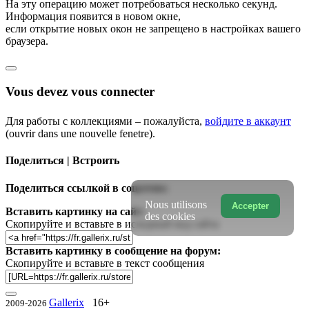
На эту операцию может потребоваться несколько секунд.
Информация появится в новом окне,
если открытие новых окон не запрещено в настройках вашего
браузера.
Vous devez vous connecter
Для работы с коллекциями – пожалуйста,
войдите в аккаунт
(ouvrir dans une nouvelle fenetre).
Поделиться | Встроить
Поделиться ссылкой в соцсетях:
Nous utilisons
Accepter
Вставить картинку на сайт:
des cookies
Скопируйте и вставьте в исходный код сайта
Вставить картинку в сообщение на форум:
Скопируйте и вставьте в текст сообщения
Gallerix
16+
2009-2026