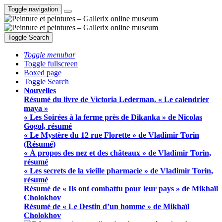
Toggle navigation
Toggle Search
Toggle menubar
Toggle fullscreen
Boxed page
Toggle Search
Nouvelles
Résumé du livre de Victoria Lederman, « Le calendrier
maya »
« Les Soirées à la ferme près de Dikanka » de Nicolas
Gogol, résumé
« Le Mystère du 12 rue Florette » de Vladimir Torin
(Résumé)
« À propos des nez et des châteaux » de Vladimir Torin,
résumé
« Les secrets de la vieille pharmacie » de Vladimir Torin,
résumé
Résumé de « Ils ont combattu pour leur pays » de Mikhaïl
Cholokhov
Résumé de « Le Destin d’un homme » de Mikhaïl
Cholokhov