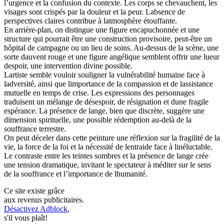
l’urgence et la confusion du contexte. Les corps se chevauchent, les
visages sont crispés par la douleur et la peur. Labsence de
perspectives claires contribue à latmosphère étouffante.
En arrière-plan, on distingue une figure encapuchonnée et une
structure qui pourrait être une construction provisoire, peut-être un
hôpital de campagne ou un lieu de soins. Au-dessus de la scène, une
sorte dauvent rouge et une figure angélique semblent offrir une lueur
despoir, une intervention divine possible.
Lartiste semble vouloir souligner la vulnérabilité humaine face à
ladversité, ainsi que limportance de la compassion et de lassistance
mutuelle en temps de crise. Les expressions des personnages
traduisent un mélange de désespoir, de résignation et dune fragile
espérance. La présence de lange, bien que discrète, suggère une
dimension spirituelle, une possible rédemption au-delà de la
souffrance terrestre.
On peut déceler dans cette peinture une réflexion sur la fragilité de la
vie, la force de la foi et la nécessité de lentraide face à linéluctable.
Le contraste entre les teintes sombres et la présence de lange crée
une tension dramatique, invitant le spectateur à méditer sur le sens
de la souffrance et l’importance de lhumanité.
Ce site existe grâce
aux revenus publicitaires.
Désactivez Adblock
,
s'il vous plaît!