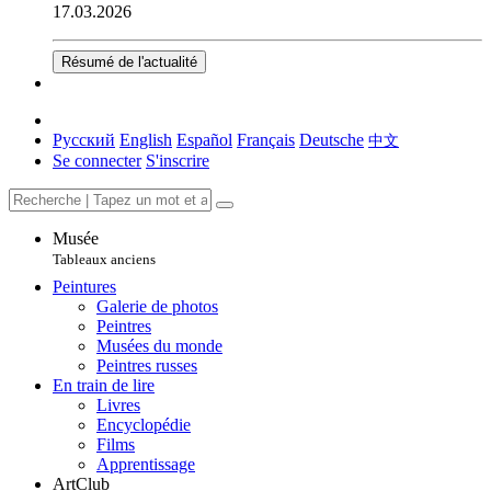
17.03.2026
Résumé de l'actualité
Русский
English
Español
Français
Deutsche
中文
Se connecter
S'inscrire
Musée
Tableaux anciens
Peintures
Galerie de photos
Peintres
Musées du monde
Peintres russes
En train de lire
Livres
Encyclopédie
Films
Apprentissage
ArtClub