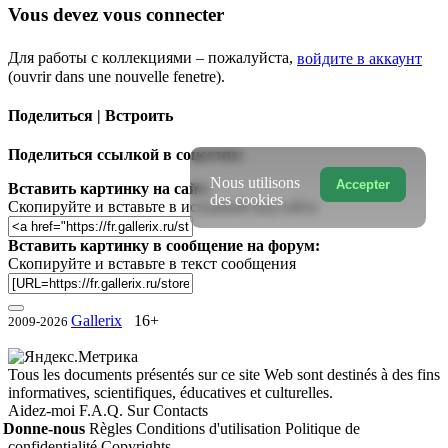
Vous devez vous connecter
Для работы с коллекциями – пожалуйста,
войдите в аккаунт
(ouvrir dans une nouvelle fenetre).
Поделиться | Встроить
Поделиться ссылкой в соцсетях:
Nous utilisons
Accepter
Вставить картинку на сайт:
des cookies
Скопируйте и вставьте в исходный код сайта
Вставить картинку в сообщение на форум:
Скопируйте и вставьте в текст сообщения
Gallerix
16+
2009-2026
Tous les documents présentés sur ce site Web sont destinés à des fins
informatives, scientifiques, éducatives et culturelles.
Aidez-moi
F.A.Q.
Sur
Contacts
Donne-nous
Règles
Conditions d'utilisation
Politique de
confidentialité
Copyrights