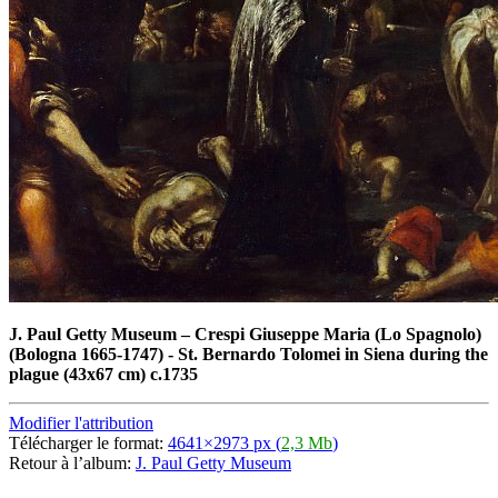
J. Paul Getty Museum
–
Crespi Giuseppe Maria (Lo Spagnolo)
(Bologna 1665-1747) - St. Bernardo Tolomei in Siena during the
plague (43x67 cm) c.1735
Modifier l'attribution
Télécharger le format:
4641×2973 px (
2,3 Mb
)
Retour à l’album:
J. Paul Getty Museum