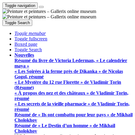
Toggle navigation
Toggle Search
Toggle menubar
Toggle fullscreen
Boxed page
Toggle Search
Nouvelles
Résumé du livre de Victoria Lederman, « Le calendrier
maya »
« Les Soirées à la ferme près de Dikanka » de Nicolas
Gogol, résumé
« Le Mystère du 12 rue Florette » de Vladimir Torin
(Résumé)
« À propos des nez et des châteaux » de Vladimir Torin,
résumé
« Les secrets de la vieille pharmacie » de Vladimir Torin,
résumé
Résumé de « Ils ont combattu pour leur pays » de Mikhaïl
Cholokhov
Résumé de « Le Destin d’un homme » de Mikhaïl
Cholokhov