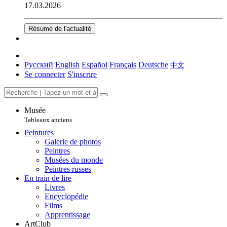
17.03.2026
Résumé de l'actualité
Русский
English
Español
Français
Deutsche
中文
Se connecter
S'inscrire
Musée
Tableaux anciens
Peintures
Galerie de photos
Peintres
Musées du monde
Peintres russes
En train de lire
Livres
Encyclopédie
Films
Apprentissage
ArtClub