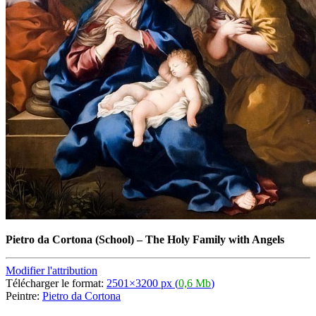
Pietro da Cortona
(School)
–
The Holy Family with Angels
Modifier l'attribution
Télécharger le format:
2501×3200 px (
0,6 Mb
)
Peintre:
Pietro da Cortona