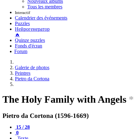
Nouveaux albums
Tous les membres
Interactif
Calendrier des événements
Puzzles
Нейрогенератор
🔥
Quinze puzzles
Fonds d'écran
Forum
Galerie de photos
Peintres
Pietro da Cortona
The Holy Family with Angels
*
Pietro da Cortona (1596-1669)
15 / 28
0
Texte