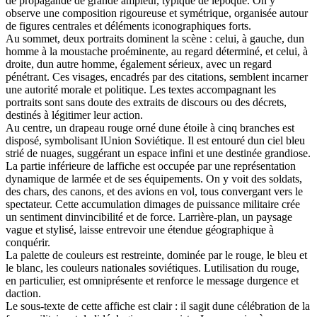
de propagande de grande ampleur, typique de lépoque. On y
observe une composition rigoureuse et symétrique, organisée autour
de figures centrales et déléments iconographiques forts.
Au sommet, deux portraits dominent la scène : celui, à gauche, dun
homme à la moustache proéminente, au regard déterminé, et celui, à
droite, dun autre homme, également sérieux, avec un regard
pénétrant. Ces visages, encadrés par des citations, semblent incarner
une autorité morale et politique. Les textes accompagnant les
portraits sont sans doute des extraits de discours ou des décrets,
destinés à légitimer leur action.
Au centre, un drapeau rouge orné dune étoile à cinq branches est
disposé, symbolisant lUnion Soviétique. Il est entouré dun ciel bleu
strié de nuages, suggérant un espace infini et une destinée grandiose.
La partie inférieure de laffiche est occupée par une représentation
dynamique de larmée et de ses équipements. On y voit des soldats,
des chars, des canons, et des avions en vol, tous convergant vers le
spectateur. Cette accumulation dimages de puissance militaire crée
un sentiment dinvincibilité et de force. Larrière-plan, un paysage
vague et stylisé, laisse entrevoir une étendue géographique à
conquérir.
La palette de couleurs est restreinte, dominée par le rouge, le bleu et
le blanc, les couleurs nationales soviétiques. Lutilisation du rouge,
en particulier, est omniprésente et renforce le message durgence et
daction.
Le sous-texte de cette affiche est clair : il sagit dune célébration de la