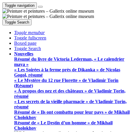
Toggle navigation
Toggle Search
Toggle menubar
Toggle fullscreen
Boxed page
Toggle Search
Nouvelles
Résumé du livre de Victoria Lederman, « Le calendrier
maya »
« Les Soirées à la ferme près de Dikanka » de Nicolas
Gogol, résumé
« Le Mystère du 12 rue Florette » de Vladimir Torin
(Résumé)
« À propos des nez et des châteaux » de Vladimir Torin,
résumé
« Les secrets de la vieille pharmacie » de Vladimir Torin,
résumé
Résumé de « Ils ont combattu pour leur pays » de Mikhaïl
Cholokhov
Résumé de « Le Destin d’un homme » de Mikhaïl
Cholokhov