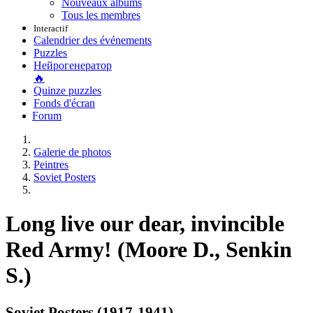
Nouveaux albums
Tous les membres
Interactif
Calendrier des événements
Puzzles
Нейрогенератор
🔥
Quinze puzzles
Fonds d'écran
Forum
Galerie de photos
Peintres
Soviet Posters
Long live our dear, invincible
Red Army! (Moore D., Senkin
S.)
Soviet Posters (1917-1941)