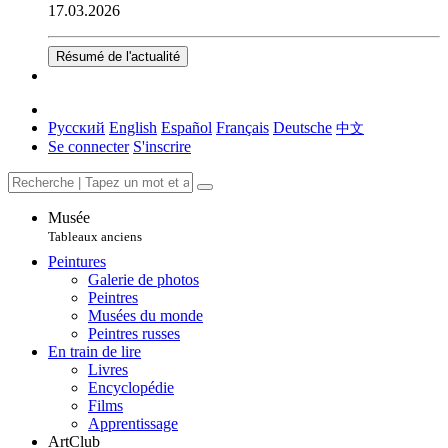
17.03.2026
Résumé de l'actualité
Русский
English
Español
Français
Deutsche
中文
Se connecter
S'inscrire
Musée
Tableaux anciens
Peintures
Galerie de photos
Peintres
Musées du monde
Peintres russes
En train de lire
Livres
Encyclopédie
Films
Apprentissage
ArtClub