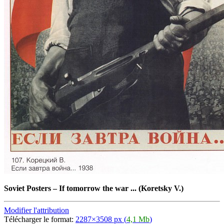
Soviet Posters
–
If tomorrow the war ... (Koretsky V.)
Modifier l'attribution
Télécharger le format:
2287×3508 px (
4,1 Mb
)