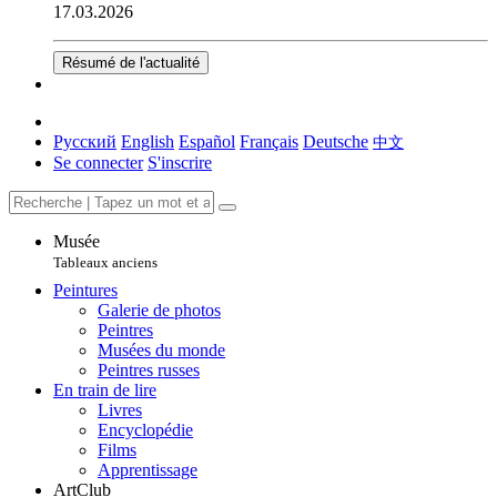
17.03.2026
Résumé de l'actualité
Русский
English
Español
Français
Deutsche
中文
Se connecter
S'inscrire
Musée
Tableaux anciens
Peintures
Galerie de photos
Peintres
Musées du monde
Peintres russes
En train de lire
Livres
Encyclopédie
Films
Apprentissage
ArtClub