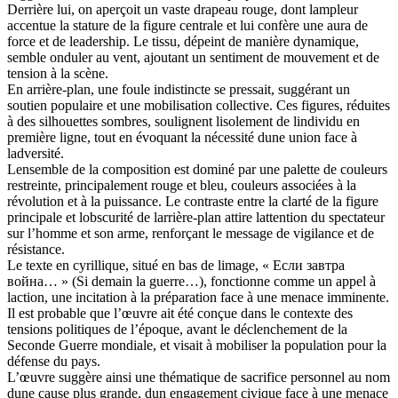
Derrière lui, on aperçoit un vaste drapeau rouge, dont lampleur
accentue la stature de la figure centrale et lui confère une aura de
force et de leadership. Le tissu, dépeint de manière dynamique,
semble onduler au vent, ajoutant un sentiment de mouvement et de
tension à la scène.
En arrière-plan, une foule indistincte se pressait, suggérant un
soutien populaire et une mobilisation collective. Ces figures, réduites
à des silhouettes sombres, soulignent lisolement de lindividu en
première ligne, tout en évoquant la nécessité dune union face à
ladversité.
Lensemble de la composition est dominé par une palette de couleurs
restreinte, principalement rouge et bleu, couleurs associées à la
révolution et à la puissance. Le contraste entre la clarté de la figure
principale et lobscurité de larrière-plan attire lattention du spectateur
sur l’homme et son arme, renforçant le message de vigilance et de
résistance.
Le texte en cyrillique, situé en bas de limage, « Если завтра
война… » (Si demain la guerre…), fonctionne comme un appel à
laction, une incitation à la préparation face à une menace imminente.
Il est probable que l’œuvre ait été conçue dans le contexte des
tensions politiques de l’époque, avant le déclenchement de la
Seconde Guerre mondiale, et visait à mobiliser la population pour la
défense du pays.
L’œuvre suggère ainsi une thématique de sacrifice personnel au nom
dune cause plus grande, dun engagement civique face à une menace