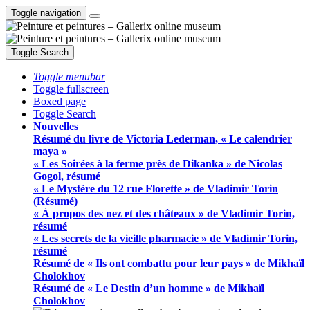
Toggle navigation
Toggle Search
Toggle menubar
Toggle fullscreen
Boxed page
Toggle Search
Nouvelles
Résumé du livre de Victoria Lederman, « Le calendrier
maya »
« Les Soirées à la ferme près de Dikanka » de Nicolas
Gogol, résumé
« Le Mystère du 12 rue Florette » de Vladimir Torin
(Résumé)
« À propos des nez et des châteaux » de Vladimir Torin,
résumé
« Les secrets de la vieille pharmacie » de Vladimir Torin,
résumé
Résumé de « Ils ont combattu pour leur pays » de Mikhaïl
Cholokhov
Résumé de « Le Destin d’un homme » de Mikhaïl
Cholokhov