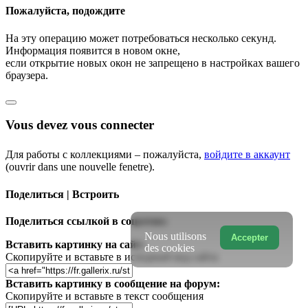
Пожалуйста, подождите
На эту операцию может потребоваться несколько секунд.
Информация появится в новом окне,
если открытие новых окон не запрещено в настройках вашего
браузера.
Vous devez vous connecter
Для работы с коллекциями – пожалуйста,
войдите в аккаунт
(ouvrir dans une nouvelle fenetre).
Поделиться | Встроить
Поделиться ссылкой в соцсетях:
Nous utilisons
Accepter
Вставить картинку на сайт:
des cookies
Скопируйте и вставьте в исходный код сайта
Вставить картинку в сообщение на форум:
Скопируйте и вставьте в текст сообщения