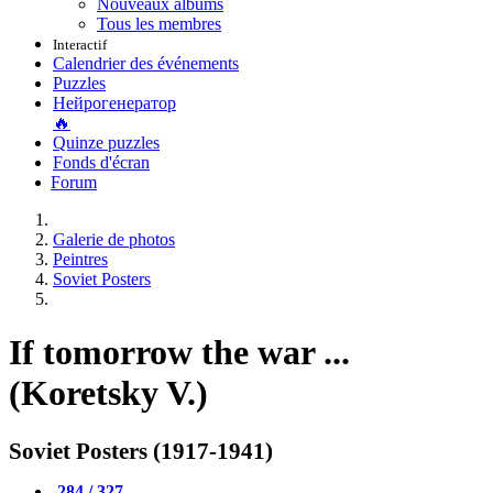
Nouveaux albums
Tous les membres
Interactif
Calendrier des événements
Puzzles
Нейрогенератор
🔥
Quinze puzzles
Fonds d'écran
Forum
Galerie de photos
Peintres
Soviet Posters
If tomorrow the war ...
(Koretsky V.)
Soviet Posters (1917-1941)
284 / 327