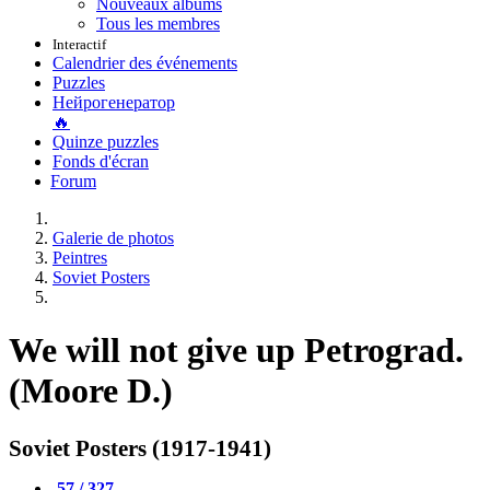
Nouveaux albums
Tous les membres
Interactif
Calendrier des événements
Puzzles
Нейрогенератор
🔥
Quinze puzzles
Fonds d'écran
Forum
Galerie de photos
Peintres
Soviet Posters
We will not give up Petrograd.
(Moore D.)
Soviet Posters (1917-1941)
57 / 327