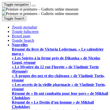
Toggle navigation
Toggle Search
Toggle menubar
Toggle fullscreen
Boxed page
Toggle Search
Nouvelles
Résumé du livre de Victoria Lederman, « Le calendrier
maya »
« Les Soirées à la ferme près de Dikanka » de Nicolas
Gogol, résumé
« Le Mystère du 12 rue Florette » de Vladimir Torin
(Résumé)
« À propos des nez et des châteaux » de Vladimir Torin,
résumé
« Les secrets de la vieille pharmacie » de Vladimir Torin,
résumé
Résumé de « Ils ont combattu pour leur pays » de Mikhaïl
Cholokhov
Résumé de « Le Destin d’un homme » de Mikhaïl
Cholokhov