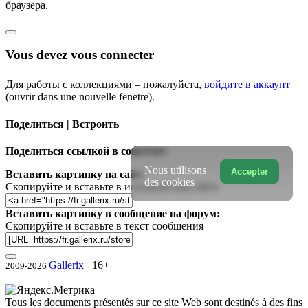
браузера.
Vous devez vous connecter
Для работы с коллекциями – пожалуйста,
войдите в аккаунт
(ouvrir dans une nouvelle fenetre).
Поделиться | Встроить
Поделиться ссылкой в соцсетях:
Nous utilisons
Accepter
Вставить картинку на сайт:
des cookies
Скопируйте и вставьте в исходный код сайта
Вставить картинку в сообщение на форум:
Скопируйте и вставьте в текст сообщения
Gallerix
16+
2009-2026
Tous les documents présentés sur ce site Web sont destinés à des fins