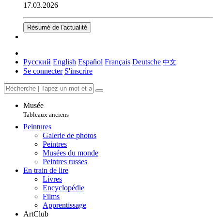
17.03.2026
Résumé de l'actualité
Русский
English
Español
Français
Deutsche
中文
Se connecter
S'inscrire
Musée
Tableaux anciens
Peintures
Galerie de photos
Peintres
Musées du monde
Peintres russes
En train de lire
Livres
Encyclopédie
Films
Apprentissage
ArtClub