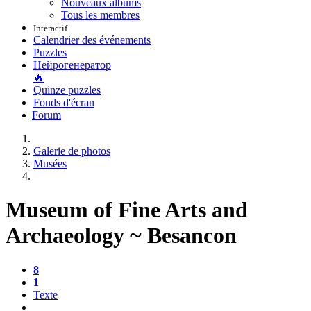
Nouveaux albums
Tous les membres
Interactif
Calendrier des événements
Puzzles
Нейрогенератор
🔥
Quinze puzzles
Fonds d'écran
Forum
Galerie de photos
Musées
Museum of Fine Arts and
Archaeology ~ Besancon
8
1
Texte