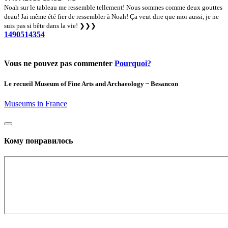
Noah sur le tableau me ressemble tellement! Nous sommes comme deux gouttes
deau! Jai même été fier de ressembler à Noah! Ça veut dire que moi aussi, je ne
suis pas si bête dans la vie!
❯❯❯
1490514354
Vous ne pouvez pas commenter
Pourquoi?
Le recueil
Museum of Fine Arts and Archaeology ~ Besancon
Museums in France
Кому понравилось