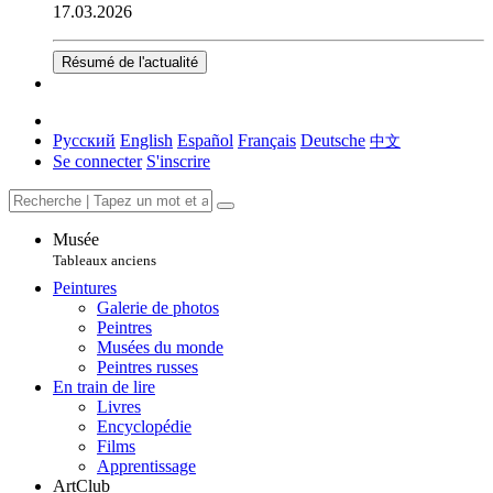
17.03.2026
Résumé de l'actualité
Русский
English
Español
Français
Deutsche
中文
Se connecter
S'inscrire
Musée
Tableaux anciens
Peintures
Galerie de photos
Peintres
Musées du monde
Peintres russes
En train de lire
Livres
Encyclopédie
Films
Apprentissage
ArtClub