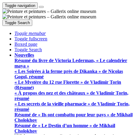
Toggle navigation
Toggle Search
Toggle menubar
Toggle fullscreen
Boxed page
Toggle Search
Nouvelles
Résumé du livre de Victoria Lederman, « Le calendrier
maya »
« Les Soirées à la ferme près de Dikanka » de Nicolas
Gogol, résumé
« Le Mystère du 12 rue Florette » de Vladimir Torin
(Résumé)
« À propos des nez et des châteaux » de Vladimir Torin,
résumé
« Les secrets de la vieille pharmacie » de Vladimir Torin,
résumé
Résumé de « Ils ont combattu pour leur pays » de Mikhaïl
Cholokhov
Résumé de « Le Destin d’un homme » de Mikhaïl
Cholokhov