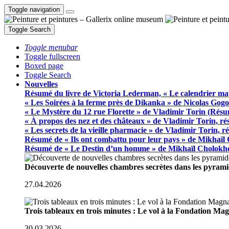
Toggle navigation
Toggle Search
Toggle menubar
Toggle fullscreen
Boxed page
Toggle Search
Nouvelles
Résumé du livre de Victoria Lederman, « Le calendrier ma
« Les Soirées à la ferme près de Dikanka » de Nicolas Gogo
« Le Mystère du 12 rue Florette » de Vladimir Torin (Rés
« À propos des nez et des châteaux » de Vladimir Torin, r
« Les secrets de la vieille pharmacie » de Vladimir Torin, 
Résumé de « Ils ont combattu pour leur pays » de Mikhaïl
Résumé de « Le Destin d’un homme » de Mikhaïl Cholokh
Découverte de nouvelles chambres secrètes dans les pyram
27.04.2026
Trois tableaux en trois minutes : Le vol à la Fondation M
30.03.2026