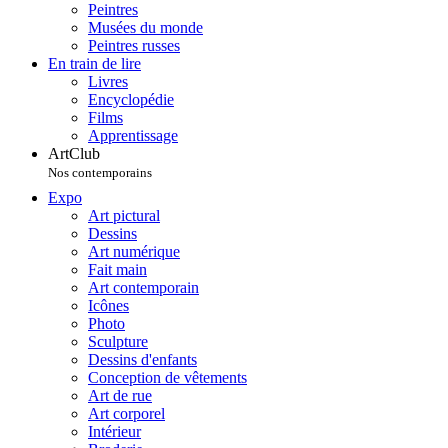
Peintres
Musées du monde
Peintres russes
En train de lire
Livres
Encyclopédie
Films
Apprentissage
ArtClub
Nos contemporains
Expo
Art pictural
Dessins
Art numérique
Fait main
Art contemporain
Icônes
Photo
Sculpture
Dessins d'enfants
Conception de vêtements
Art de rue
Art corporel
Intérieur