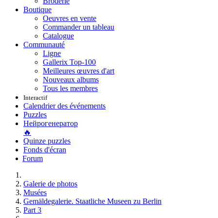
Broderie
Boutique
Oeuvres en vente
Commander un tableau
Catalogue
Communauté
Ligne
Gallerix Top-100
Meilleures œuvres d'art
Nouveaux albums
Tous les membres
Interactif
Calendrier des événements
Puzzles
Нейрогенератор
🔥
Quinze puzzles
Fonds d'écran
Forum
Galerie de photos
Musées
Gemäldegalerie. Staatliche Museen zu Berlin
Part 3