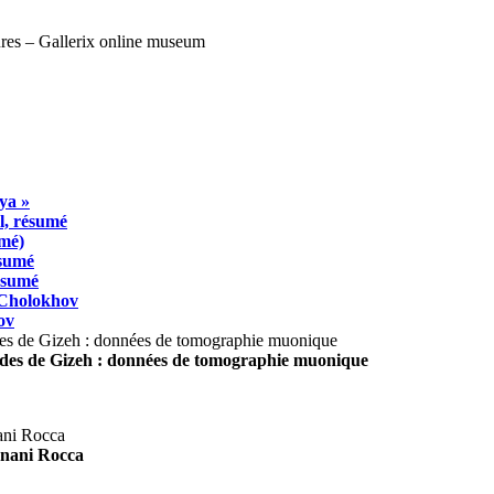
ya »
l, résumé
umé)
ésumé
résumé
 Cholokhov
ov
ides de Gizeh : données de tomographie muonique
agnani Rocca