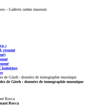
ya »
l, résumé
umé)
ésumé
résumé
 Cholokhov
ov
ides de Gizeh : données de tomographie muonique
agnani Rocca