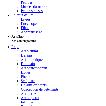
Peintres
Musées du monde
Peintres russes
En train de lire
Livres
Encyclopédie
Films
Apprentissage
ArtClub
Nos contemporains
Expo
Art pictural
Dessins
Art numérique
Fait main
Art contemporain
Icônes
Photo
Sculpture
Dessins d'enfants
Conception de vêtements
Art de rue
Art corporel
Intérieur