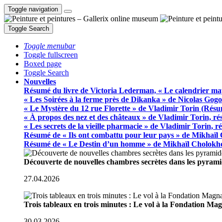
Toggle navigation
Toggle Search
Toggle menubar
Toggle fullscreen
Boxed page
Toggle Search
Nouvelles
Résumé du livre de Victoria Lederman, « Le calendrier ma
« Les Soirées à la ferme près de Dikanka » de Nicolas Gogo
« Le Mystère du 12 rue Florette » de Vladimir Torin (Rés
« À propos des nez et des châteaux » de Vladimir Torin, r
« Les secrets de la vieille pharmacie » de Vladimir Torin, 
Résumé de « Ils ont combattu pour leur pays » de Mikhaïl
Résumé de « Le Destin d’un homme » de Mikhaïl Cholokh
Découverte de nouvelles chambres secrètes dans les pyram
27.04.2026
Trois tableaux en trois minutes : Le vol à la Fondation M
30.03.2026