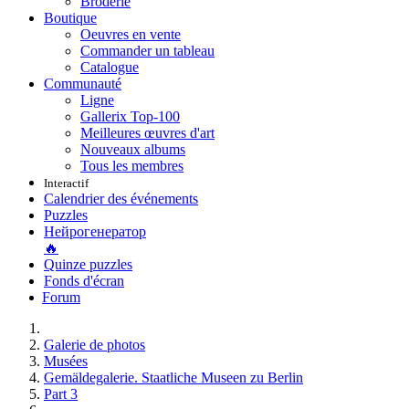
Broderie
Boutique
Oeuvres en vente
Commander un tableau
Catalogue
Communauté
Ligne
Gallerix Top-100
Meilleures œuvres d'art
Nouveaux albums
Tous les membres
Interactif
Calendrier des événements
Puzzles
Нейрогенератор
🔥
Quinze puzzles
Fonds d'écran
Forum
Galerie de photos
Musées
Gemäldegalerie. Staatliche Museen zu Berlin
Part 3