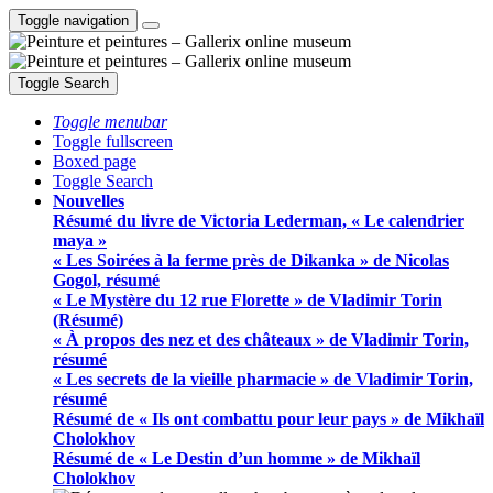
Toggle navigation
Toggle Search
Toggle menubar
Toggle fullscreen
Boxed page
Toggle Search
Nouvelles
Résumé du livre de Victoria Lederman, « Le calendrier
maya »
« Les Soirées à la ferme près de Dikanka » de Nicolas
Gogol, résumé
« Le Mystère du 12 rue Florette » de Vladimir Torin
(Résumé)
« À propos des nez et des châteaux » de Vladimir Torin,
résumé
« Les secrets de la vieille pharmacie » de Vladimir Torin,
résumé
Résumé de « Ils ont combattu pour leur pays » de Mikhaïl
Cholokhov
Résumé de « Le Destin d’un homme » de Mikhaïl
Cholokhov