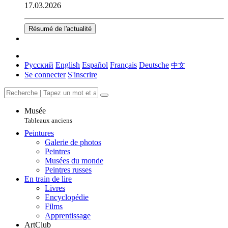
17.03.2026
Résumé de l'actualité
Русский
English
Español
Français
Deutsche
中文
Se connecter
S'inscrire
Musée
Tableaux anciens
Peintures
Galerie de photos
Peintres
Musées du monde
Peintres russes
En train de lire
Livres
Encyclopédie
Films
Apprentissage
ArtClub