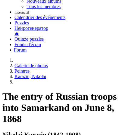
Nouveaux albums
Tous les membres
Interactif
Calendrier des événements
Puzzles
Нейрогенератор
🔥
Quinze puzzles
Fonds d'écran
Forum
Galerie de photos
Peintres
Karazin, Nikolai
The entry of Russian troops
into Samarkand on June 8,
1868
Nikolai Karazin (1842-1908)