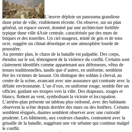
L’œuvre déploie un panorama grandiose
dune prise de ville, visiblement récente. On observe, sur un plan
général, un espace ouvert, dominé par une architecture fortifiée
typique dune ville dAsie centrale, caractérisée par des murs de
briques et des tourelles. Un ciel nuageux, teinté de gris et de tons
ocre, suggère un climat désertique et une atmosphère lourde de
poussière.
Au premier plan, le chaos de la bataille est palpable. Des corps,
étendus sur le sol, témoignent de la violence du conflit. Certains sont
clairement identifiés comme appartenant aux défenseurs, vêtus de
tenues traditionnelles, tandis que d’autres, en uniforme, semblent
être les victimes de lassaut. On distingue des soldats à cheval, au
centre de la scène, avancant avec une assurance qui contraste avec la
défaite environnante. L’un d’eux, en uniforme rouge, semble être un
officier, guidant ses troupes vers la ville. Des drapeaux, rouges et
blancs, flottent au vent, symbolisant la victoire et loccupation.
L’arrière-plan présente un tableau plus ordonné, avec des habitants
observent la scène depuis derrière des murs ou des fenêtres. Certains
semblent résignés, dautres semblent observer avec une curiosité
prudente. Les bâtiments, aux couleurs chaudes, contrastent avec la
grisaille de la bataille, suggérant une vie urbaine qui continue malgré
le conflit.