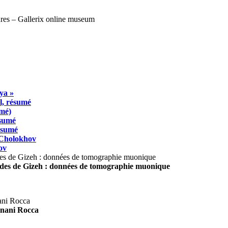
ya »
l, résumé
umé)
ésumé
résumé
 Cholokhov
ov
ides de Gizeh : données de tomographie muonique
agnani Rocca