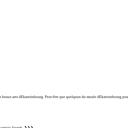
es beaux-arts dEkaterinbourg. Peut-être que quelquun du musée dEkaterinbourg pourr
 certain Joseph.
❯❯❯