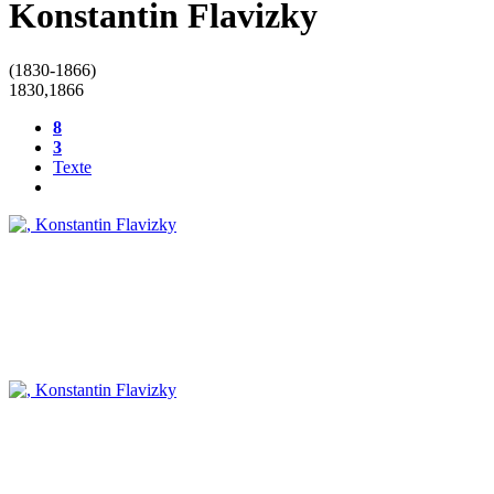
Konstantin Flavizky
(1830-1866)
1830
,
1866
8
3
Texte