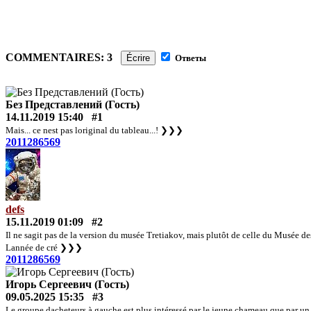
COMMENTAIRES: 3
Écrire
Ответы
Без Представлений (Гость)
14.11.2019 15:40
#1
Mais... ce nest pas loriginal du tableau...!
❯❯❯
2011286569
defs
15.11.2019 01:09
#2
Il ne sagit pas de la version du musée Tretiakov, mais plutôt de celle du Musée d
Lannée de cré
❯❯❯
2011286569
Игорь Сергеевич (Гость)
09.05.2025 15:35
#3
Le groupe dacheteurs à gauche est plus intéressé par le jeune chameau que par un