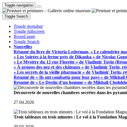
Toggle navigation
Toggle Search
Toggle menubar
Toggle fullscreen
Boxed page
Toggle Search
Nouvelles
Résumé du livre de Victoria Lederman, « Le calendrier ma
« Les Soirées à la ferme près de Dikanka » de Nicolas Gogo
« Le Mystère du 12 rue Florette » de Vladimir Torin (Rés
« À propos des nez et des châteaux » de Vladimir Torin, r
« Les secrets de la vieille pharmacie » de Vladimir Torin, 
Résumé de « Ils ont combattu pour leur pays » de Mikhaïl
Résumé de « Le Destin d’un homme » de Mikhaïl Cholokh
Découverte de nouvelles chambres secrètes dans les pyram
27.04.2026
Trois tableaux en trois minutes : Le vol à la Fondation M
30.03.2026