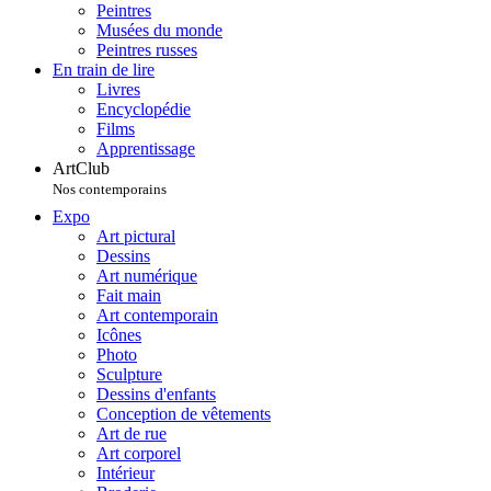
Peintres
Musées du monde
Peintres russes
En train de lire
Livres
Encyclopédie
Films
Apprentissage
ArtClub
Nos contemporains
Expo
Art pictural
Dessins
Art numérique
Fait main
Art contemporain
Icônes
Photo
Sculpture
Dessins d'enfants
Conception de vêtements
Art de rue
Art corporel
Intérieur