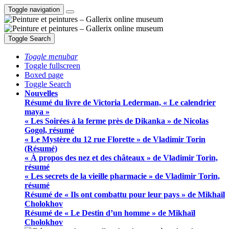
Toggle navigation
Toggle Search
Toggle menubar
Toggle fullscreen
Boxed page
Toggle Search
Nouvelles
Résumé du livre de Victoria Lederman, « Le calendrier
maya »
« Les Soirées à la ferme près de Dikanka » de Nicolas
Gogol, résumé
« Le Mystère du 12 rue Florette » de Vladimir Torin
(Résumé)
« À propos des nez et des châteaux » de Vladimir Torin,
résumé
« Les secrets de la vieille pharmacie » de Vladimir Torin,
résumé
Résumé de « Ils ont combattu pour leur pays » de Mikhaïl
Cholokhov
Résumé de « Le Destin d’un homme » de Mikhaïl
Cholokhov