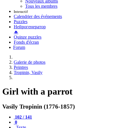
Nouveaux albums
Tous les membres
Interactif
Calendrier des événements
Puzzles
Нейрогенератор
🔥
Quinze puzzles
Fonds d'écran
Forum
Galerie de photos
Peintres
Tropinin, Vasily
Girl with a parrot
Vasily Tropinin (1776-1857)
102 / 141
0
Texte