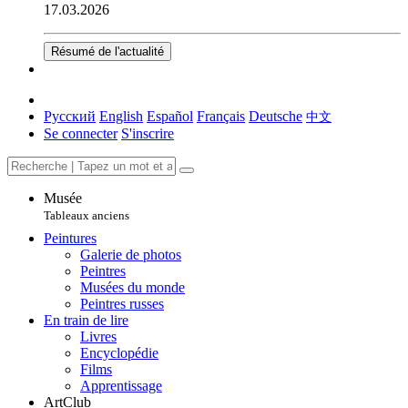
17.03.2026
Résumé de l'actualité
Русский
English
Español
Français
Deutsche
中文
Se connecter
S'inscrire
Musée
Tableaux anciens
Peintures
Galerie de photos
Peintres
Musées du monde
Peintres russes
En train de lire
Livres
Encyclopédie
Films
Apprentissage
ArtClub