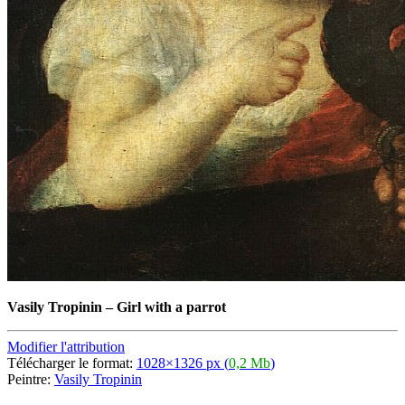
Vasily Tropinin
–
Girl with a parrot
Modifier l'attribution
Télécharger le format:
1028×1326 px (
0,2 Mb
)
Peintre:
Vasily Tropinin