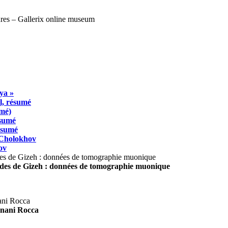
ya »
l, résumé
umé)
ésumé
résumé
 Cholokhov
ov
ides de Gizeh : données de tomographie muonique
agnani Rocca