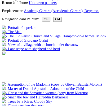
Retour à l’album:
Unknown painters
Emplacement:
Academy Carrara (Accademia Carrara), Bergamo.
Navigation dans l'album:
Ctrl
Ctrl