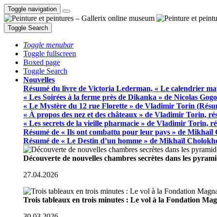
Toggle navigation
Toggle Search
Toggle menubar
Toggle fullscreen
Boxed page
Toggle Search
Nouvelles
Résumé du livre de Victoria Lederman, « Le calendrier ma
« Les Soirées à la ferme près de Dikanka » de Nicolas Gogo
« Le Mystère du 12 rue Florette » de Vladimir Torin (Rés
« À propos des nez et des châteaux » de Vladimir Torin, r
« Les secrets de la vieille pharmacie » de Vladimir Torin, 
Résumé de « Ils ont combattu pour leur pays » de Mikhaïl
Résumé de « Le Destin d’un homme » de Mikhaïl Cholokh
Découverte de nouvelles chambres secrètes dans les pyram
27.04.2026
Trois tableaux en trois minutes : Le vol à la Fondation M
30.03.2026