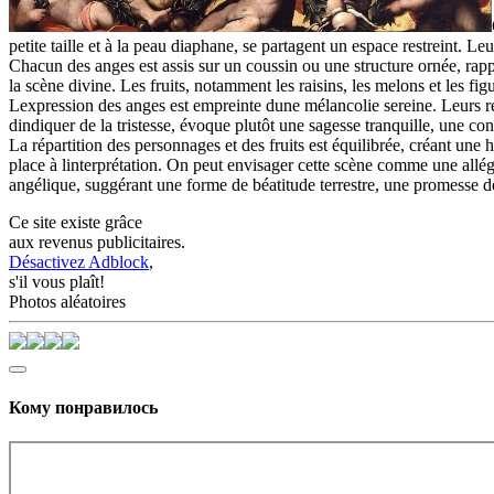
petite taille et à la peau diaphane, se partagent un espace restreint. 
Chacun des anges est assis sur un coussin ou une structure ornée, rapp
la scène divine. Les fruits, notamment les raisins, les melons et les fi
Lexpression des anges est empreinte dune mélancolie sereine. Leurs reg
dindiquer de la tristesse, évoque plutôt une sagesse tranquille, une co
La répartition des personnages et des fruits est équilibrée, créant une
place à linterprétation. On peut envisager cette scène comme une allégor
angélique, suggérant une forme de béatitude terrestre, une promesse de 
Ce site existe grâce
aux revenus publicitaires.
Désactivez Adblock
,
s'il vous plaît!
Photos aléatoires
Кому понравилось