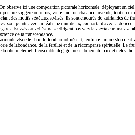
On observe ici une composition picturale horizontale, déployant un cie
Leur posture suggère un repos, voire une nonchalance juvénile, tout en mai
elant des motifs végétaux stylisés. Ils sont entourés de guirlandes de f
gues, sont peints avec un réalisme minutieux, contrastant avec la douceur 
ards, baissés ou voilés, ne se dirigent pas vers le spectateur, mais semb
nscience de la transcendance.
 harmonie visuelle. Lor du fond, omniprésent, renforce limpression de divi
ie de labondance, de la fertilité et de la récompense spirituelle. Le frui
bonheur éternel. Lensemble dégage un sentiment de paix et délévation, inv