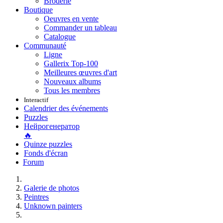
Broderie
Boutique
Oeuvres en vente
Commander un tableau
Catalogue
Communauté
Ligne
Gallerix Top-100
Meilleures œuvres d'art
Nouveaux albums
Tous les membres
Interactif
Calendrier des événements
Puzzles
Нейрогенератор
🔥
Quinze puzzles
Fonds d'écran
Forum
Galerie de photos
Peintres
Unknown painters