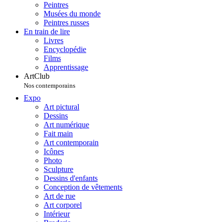
Peintres
Musées du monde
Peintres russes
En train de lire
Livres
Encyclopédie
Films
Apprentissage
ArtClub
Nos contemporains
Expo
Art pictural
Dessins
Art numérique
Fait main
Art contemporain
Icônes
Photo
Sculpture
Dessins d'enfants
Conception de vêtements
Art de rue
Art corporel
Intérieur