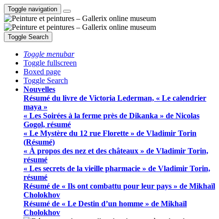
Toggle navigation
Toggle Search
Toggle menubar
Toggle fullscreen
Boxed page
Toggle Search
Nouvelles
Résumé du livre de Victoria Lederman, « Le calendrier
maya »
« Les Soirées à la ferme près de Dikanka » de Nicolas
Gogol, résumé
« Le Mystère du 12 rue Florette » de Vladimir Torin
(Résumé)
« À propos des nez et des châteaux » de Vladimir Torin,
résumé
« Les secrets de la vieille pharmacie » de Vladimir Torin,
résumé
Résumé de « Ils ont combattu pour leur pays » de Mikhaïl
Cholokhov
Résumé de « Le Destin d’un homme » de Mikhaïl
Cholokhov