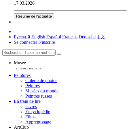
17.03.2026
Résumé de l'actualité
Русский
English
Español
Français
Deutsche
中文
Se connecter
S'inscrire
Musée
Tableaux anciens
Peintures
Galerie de photos
Peintres
Musées du monde
Peintres russes
En train de lire
Livres
Encyclopédie
Films
Apprentissage
ArtClub