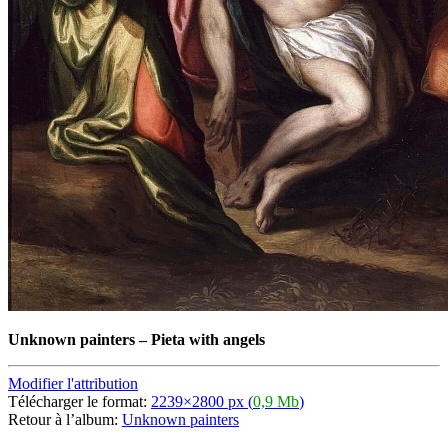
Unknown painters
–
Pieta with angels
Modifier l'attribution
Télécharger le format:
2239×2800 px (
0,9 Mb
)
Retour à l’album:
Unknown painters