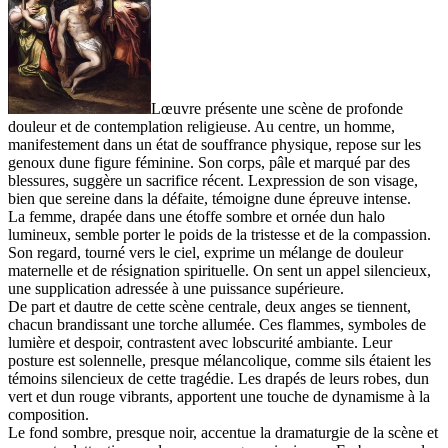
Lœuvre présente une scène de profonde
douleur et de contemplation religieuse. Au centre, un homme,
manifestement dans un état de souffrance physique, repose sur les
genoux dune figure féminine. Son corps, pâle et marqué par des
blessures, suggère un sacrifice récent. Lexpression de son visage,
bien que sereine dans la défaite, témoigne dune épreuve intense.
La femme, drapée dans une étoffe sombre et ornée dun halo
lumineux, semble porter le poids de la tristesse et de la compassion.
Son regard, tourné vers le ciel, exprime un mélange de douleur
maternelle et de résignation spirituelle. On sent un appel silencieux,
une supplication adressée à une puissance supérieure.
De part et dautre de cette scène centrale, deux anges se tiennent,
chacun brandissant une torche allumée. Ces flammes, symboles de
lumière et despoir, contrastent avec lobscurité ambiante. Leur
posture est solennelle, presque mélancolique, comme sils étaient les
témoins silencieux de cette tragédie. Les drapés de leurs robes, dun
vert et dun rouge vibrants, apportent une touche de dynamisme à la
composition.
Le fond sombre, presque noir, accentue la dramaturgie de la scène et