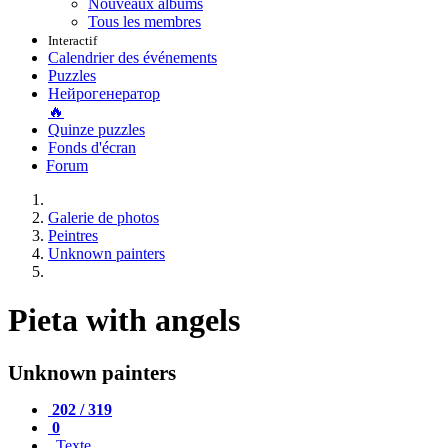
Nouveaux albums
Tous les membres
Interactif
Calendrier des événements
Puzzles
Нейрогенератор
🔥
Quinze puzzles
Fonds d'écran
Forum
Galerie de photos
Peintres
Unknown painters
Pieta with angels
Unknown painters
202 / 319
0
Texte