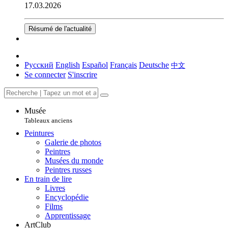
17.03.2026
Résumé de l'actualité
Русский
English
Español
Français
Deutsche
中文
Se connecter
S'inscrire
Musée
Tableaux anciens
Peintures
Galerie de photos
Peintres
Musées du monde
Peintres russes
En train de lire
Livres
Encyclopédie
Films
Apprentissage
ArtClub