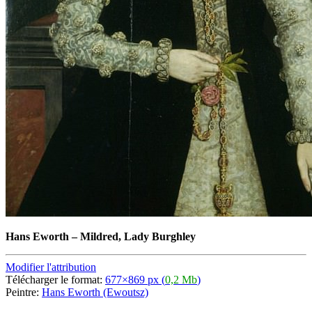
Hans Eworth
–
Mildred, Lady Burghley
Modifier l'attribution
Télécharger le format:
677×869 px (
0,2 Mb
)
Peintre:
Hans Eworth (Ewoutsz)