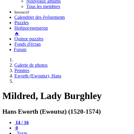
Nouveaux albums
Tous les membres
Interactif
Calendrier des événements
Puzzles
Нейрогенератор
🔥
Quinze puzzles
Fonds d'écran
Forum
Galerie de photos
Peintres
Eworth (Ewoutsz), Hans
Mildred, Lady Burghley
Hans Eworth (Ewoutsz) (1520-1574)
14 / 16
0
Texte