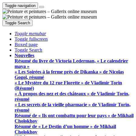
Toggle navigation
Toggle Search
Toggle menubar
Toggle fullscreen
Boxed page
Toggle Search
Nouvelles
Résumé du livre de Victoria Lederman, « Le calendrier
maya »
« Les Soirées à la ferme près de Dikanka » de Nicolas
Gogol, résumé
« Le Mystère du 12 rue Florette » de Vladimir Torin
(Résumé)
« À propos des nez et des châteaux » de Vladimir Torin,
résumé
« Les secrets de la vieille pharmacie » de Vladimir Torin,
résumé
Résumé de « Ils ont combattu pour leur pays » de Mikhaïl
Cholokhov
Résumé de « Le Destin d’un homme » de Mikhaïl
Cholokhov