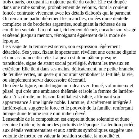
trois quarts, occupant la majeure partie du cadre. Elle est drapée
dans une robe sombre, probablement de velours, dont la couleur
foncée contraste vivement avec les détails élaborés qui la parment.
On remarque particulièrement les manches, ornées dune dentelle
complexe et de broderies argentées, soulignant la richesse de sa
condition sociale. Un col haut, richement décoré, encadre son visage
et sétend jusquau menton, témoignant également de la mode de
lépoque.
Le visage de la femme est serein, son expression légèrement
détachée. Ses yeux, fixant le spectateur, révèlent une certaine dignité
et une assurance discrète. La peau est dune pâleur presque
translucide, signe de statut social privilégié, évitant les travaux en
extérieur. Elle tient dans ses mains, délicatement, une petite branche
de feuilles vertes, un geste qui pourrait symboliser la fertilité, la vie,
ou simplement servir daccessoire décoratif.
Derrière la figure, on distingue un rideau vert foncé, volumineux et
plissé, qui crée une ambiance théâtrale et isole la femme de larrière-
plan. A sa droite, un blason familial est visible, affirmant son
appartenance à une lignée noble. Larmure, discrètement intégrée à
larrière-plan, suggère la force et le pouvoir de la famille, renforçant
limage dune femme issue dun milieu élevé.
Lensemble de la composition est empreint dune solennité et dune
certaine froideur, typique des portraits de lépoque. Lattention portée
aux détails vestimentaires et aux attributs symboliques suggère une
volonté de mettre en valeur la position sociale, la moralité et,