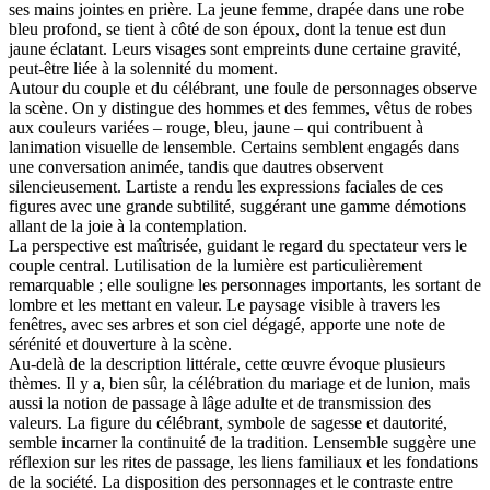
ses mains jointes en prière. La jeune femme, drapée dans une robe
bleu profond, se tient à côté de son époux, dont la tenue est dun
jaune éclatant. Leurs visages sont empreints dune certaine gravité,
peut-être liée à la solennité du moment.
Autour du couple et du célébrant, une foule de personnages observe
la scène. On y distingue des hommes et des femmes, vêtus de robes
aux couleurs variées – rouge, bleu, jaune – qui contribuent à
lanimation visuelle de lensemble. Certains semblent engagés dans
une conversation animée, tandis que dautres observent
silencieusement. Lartiste a rendu les expressions faciales de ces
figures avec une grande subtilité, suggérant une gamme démotions
allant de la joie à la contemplation.
La perspective est maîtrisée, guidant le regard du spectateur vers le
couple central. Lutilisation de la lumière est particulièrement
remarquable ; elle souligne les personnages importants, les sortant de
lombre et les mettant en valeur. Le paysage visible à travers les
fenêtres, avec ses arbres et son ciel dégagé, apporte une note de
sérénité et douverture à la scène.
Au-delà de la description littérale, cette œuvre évoque plusieurs
thèmes. Il y a, bien sûr, la célébration du mariage et de lunion, mais
aussi la notion de passage à lâge adulte et de transmission des
valeurs. La figure du célébrant, symbole de sagesse et dautorité,
semble incarner la continuité de la tradition. Lensemble suggère une
réflexion sur les rites de passage, les liens familiaux et les fondations
de la société. La disposition des personnages et le contraste entre