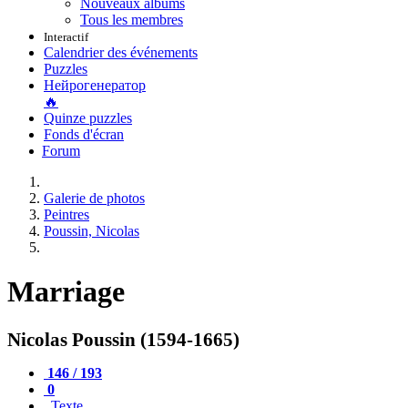
Nouveaux albums
Tous les membres
Interactif
Calendrier des événements
Puzzles
Нейрогенератор
🔥
Quinze puzzles
Fonds d'écran
Forum
Galerie de photos
Peintres
Poussin, Nicolas
Marriage
Nicolas Poussin (1594-1665)
146 / 193
0
Texte