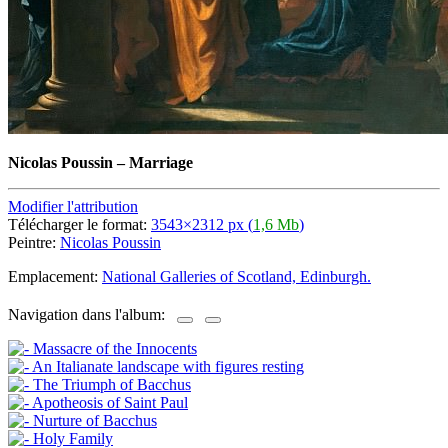
Nicolas Poussin
–
Marriage
Modifier l'attribution
Télécharger le format:
3543×2312 px (
1,6 Mb
)
Peintre:
Nicolas Poussin
Emplacement:
National Galleries of Scotland, Edinburgh.
Navigation dans l'album: