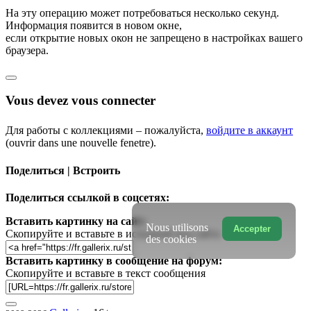
На эту операцию может потребоваться несколько секунд.
Информация появится в новом окне,
если открытие новых окон не запрещено в настройках вашего
браузера.
Vous devez vous connecter
Для работы с коллекциями – пожалуйста,
войдите в аккаунт
(ouvrir dans une nouvelle fenetre).
Поделиться | Встроить
Поделиться ссылкой в соцсетях:
Вставить картинку на сайт:
Nous utilisons
Accepter
Скопируйте и вставьте в исходный код сайта
des cookies
Вставить картинку в сообщение на форум:
Скопируйте и вставьте в текст сообщения