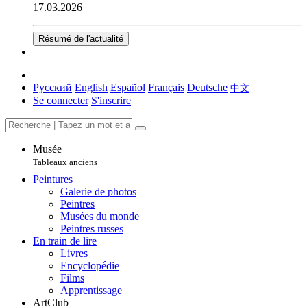
17.03.2026
Résumé de l'actualité
Русский
English
Español
Français
Deutsche
中文
Se connecter
S'inscrire
Musée
Tableaux anciens
Peintures
Galerie de photos
Peintres
Musées du monde
Peintres russes
En train de lire
Livres
Encyclopédie
Films
Apprentissage
ArtClub