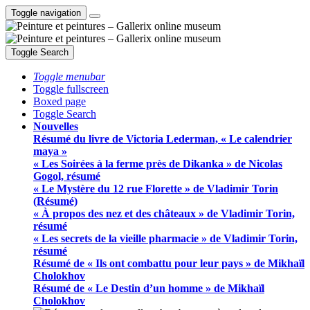
Toggle navigation
Toggle Search
Toggle menubar
Toggle fullscreen
Boxed page
Toggle Search
Nouvelles
Résumé du livre de Victoria Lederman, « Le calendrier
maya »
« Les Soirées à la ferme près de Dikanka » de Nicolas
Gogol, résumé
« Le Mystère du 12 rue Florette » de Vladimir Torin
(Résumé)
« À propos des nez et des châteaux » de Vladimir Torin,
résumé
« Les secrets de la vieille pharmacie » de Vladimir Torin,
résumé
Résumé de « Ils ont combattu pour leur pays » de Mikhaïl
Cholokhov
Résumé de « Le Destin d’un homme » de Mikhaïl
Cholokhov