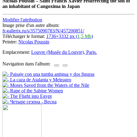
Nicolas Poussin
–
Saint Francis Xavier resurrecting the son of
an inhabitant of Cangoxima in Japan
Modifier l'attribution
Image prise d'un autre album:
fr.gallerix.ru/s/3575090783/N/457200851/
Télécharger le format:
1736×3332 px (
1,5 Mb
)
Peintre:
Nicolas Poussin
Emplacement:
Louvre (Musée du Louvre), Paris.
Navigation dans l'album: