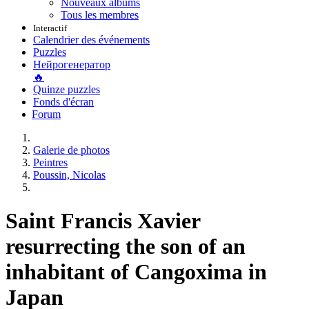
Nouveaux albums
Tous les membres
Interactif
Calendrier des événements
Puzzles
Нейрогенератор
🔥
Quinze puzzles
Fonds d'écran
Forum
Galerie de photos
Peintres
Poussin, Nicolas
Saint Francis Xavier
resurrecting the son of an
inhabitant of Cangoxima in
Japan