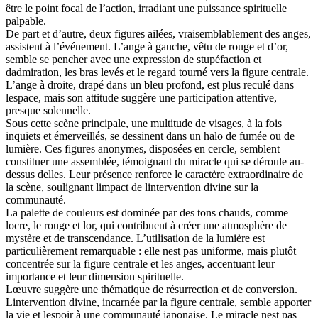
être le point focal de l’action, irradiant une puissance spirituelle
palpable.
De part et d’autre, deux figures ailées, vraisemblablement des anges,
assistent à l’événement. L’ange à gauche, vêtu de rouge et d’or,
semble se pencher avec une expression de stupéfaction et
dadmiration, les bras levés et le regard tourné vers la figure centrale.
L’ange à droite, drapé dans un bleu profond, est plus reculé dans
lespace, mais son attitude suggère une participation attentive,
presque solennelle.
Sous cette scène principale, une multitude de visages, à la fois
inquiets et émerveillés, se dessinent dans un halo de fumée ou de
lumière. Ces figures anonymes, disposées en cercle, semblent
constituer une assemblée, témoignant du miracle qui se déroule au-
dessus delles. Leur présence renforce le caractère extraordinaire de
la scène, soulignant limpact de lintervention divine sur la
communauté.
La palette de couleurs est dominée par des tons chauds, comme
locre, le rouge et lor, qui contribuent à créer une atmosphère de
mystère et de transcendance. L’utilisation de la lumière est
particulièrement remarquable : elle nest pas uniforme, mais plutôt
concentrée sur la figure centrale et les anges, accentuant leur
importance et leur dimension spirituelle.
Lœuvre suggère une thématique de résurrection et de conversion.
Lintervention divine, incarnée par la figure centrale, semble apporter
la vie et lespoir à une communauté japonaise. Le miracle nest pas