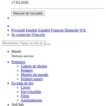
17.03.2026
Résumé de l'actualité
Русский
English
Español
Français
Deutsche
中文
Se connecter
S'inscrire
Musée
Tableaux anciens
Peintures
Galerie de photos
Peintres
Musées du monde
Peintres russes
En train de lire
Livres
Encyclopédie
Films
Apprentissage
ArtClub