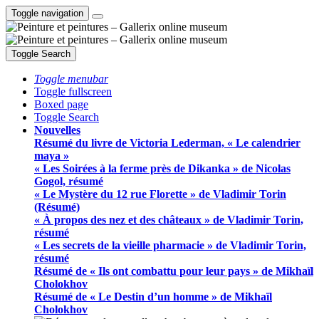
Toggle navigation
Toggle Search
Toggle menubar
Toggle fullscreen
Boxed page
Toggle Search
Nouvelles
Résumé du livre de Victoria Lederman, « Le calendrier
maya »
« Les Soirées à la ferme près de Dikanka » de Nicolas
Gogol, résumé
« Le Mystère du 12 rue Florette » de Vladimir Torin
(Résumé)
« À propos des nez et des châteaux » de Vladimir Torin,
résumé
« Les secrets de la vieille pharmacie » de Vladimir Torin,
résumé
Résumé de « Ils ont combattu pour leur pays » de Mikhaïl
Cholokhov
Résumé de « Le Destin d’un homme » de Mikhaïl
Cholokhov