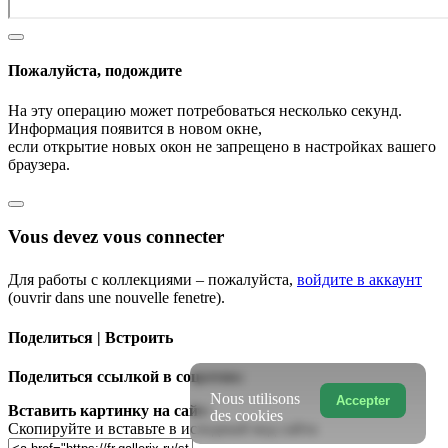
Пожалуйста, подождите
На эту операцию может потребоваться несколько секунд.
Информация появится в новом окне,
если открытие новых окон не запрещено в настройках вашего
браузера.
Vous devez vous connecter
Для работы с коллекциями – пожалуйста,
войдите в аккаунт
(ouvrir dans une nouvelle fenetre).
Поделиться | Встроить
Поделиться ссылкой в соцсетях:
Nous utilisons
Accepter
Вставить картинку на сайт:
des cookies
Скопируйте и вставьте в исходный код сайта