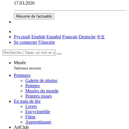
17.03.2026
Résumé de l'actualité
Русский
English
Español
Français
Deutsche
中文
Se connecter
S'inscrire
Musée
Tableaux anciens
Peintures
Galerie de photos
Peintres
Musées du monde
Peintres russes
En train de lire
Livres
Encyclopédie
Films
Apprentissage
ArtClub