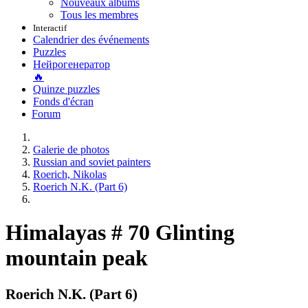
Nouveaux albums
Tous les membres
Interactif
Calendrier des événements
Puzzles
Нейрогенератор
🔥
Quinze puzzles
Fonds d'écran
Forum
Galerie de photos
Russian and soviet painters
Roerich, Nikolas
Roerich N.K. (Part 6)
Himalayas # 70 Glinting
mountain peak
Roerich N.K. (Part 6)