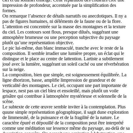
impression de profondeur, accentuée par la simplification des
formes.
On remarque l’absence de détails narratifs ou anecdotiques. Il ny a
pas de figures humaines, ni déléments de la faune ou de la flore.
L’attention est concentrée sur la masse des montagnes et la texture
du ciel. Les contours sont flous, presque dilués, suggérant une
atmosphère brumeuse ou une perception subjective du paysage
plutôt qu’une représentation objective.
Le pic lui-même, dun blanc immaculé, tranche avec le reste de la
composition. Il semble irradier une lumière propre, un éclat qui le
distingue et le place au centre de lattention. Lartiste a subtilement
joué avec la lumière, suggérant un soleil caché ou une réverbération
sur la neige.
La composition, bien que simple, est soigneusement équilibrée. La
ligne dhorizon, basse, amplifie limpression de grandeur et de
verticalité des montagnes. Le ciel, occupant une part importante de
lespace, nest pas un ciel bleu et ensoleillé, mais plutôt un voile
grisâtre qui contribue à latmosphère mystérieuse et solennelle de la
scène.
Le subtexte de cette œuvre semble inviter à la contemplation. Plus
quune simple représentation géographique, il sagit dune exploration
de limmensité, de la puissance et de la fragilité de la nature. Le
caractère épuré et dépouillé de la composition peut être interprété
comme une méditation sur lessence même du paysage, au-delà de sa