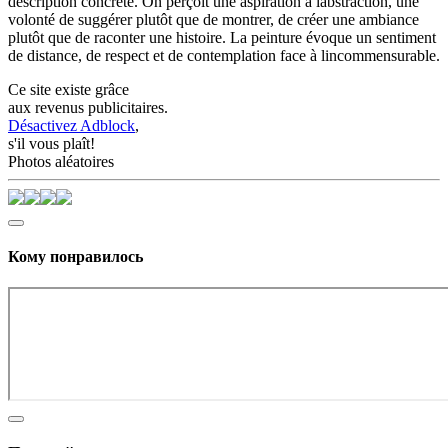
description concrète. On perçoit une aspiration à labstraction, une
volonté de suggérer plutôt que de montrer, de créer une ambiance
plutôt que de raconter une histoire. La peinture évoque un sentiment
de distance, de respect et de contemplation face à lincommensurable.
Ce site existe grâce
aux revenus publicitaires.
Désactivez Adblock
,
s'il vous plaît!
Photos aléatoires
Кому понравилось