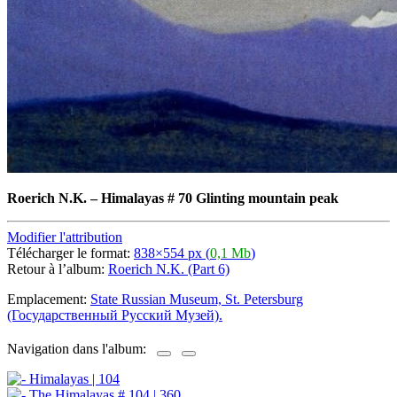
Roerich N.K.
–
Himalayas # 70 Glinting mountain peak
Modifier l'attribution
Télécharger le format:
838×554 px (
0,1 Mb
)
Retour à l’album:
Roerich N.K. (Part 6)
Emplacement:
State Russian Museum, St. Petersburg
(Государственный Русский Музей).
Navigation dans l'album: