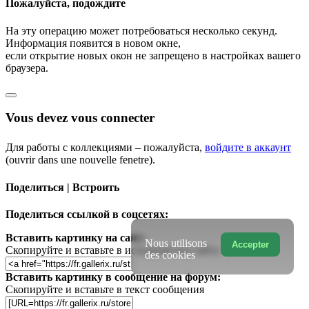
Пожалуйста, подождите
На эту операцию может потребоваться несколько секунд.
Информация появится в новом окне,
если открытие новых окон не запрещено в настройках вашего
браузера.
Vous devez vous connecter
Для работы с коллекциями – пожалуйста,
войдите в аккаунт
(ouvrir dans une nouvelle fenetre).
Поделиться | Встроить
Поделиться ссылкой в соцсетях:
Вставить картинку на сайт:
Nous utilisons
Accepter
Скопируйте и вставьте в исходный код сайта
des cookies
Вставить картинку в сообщение на форум:
Скопируйте и вставьте в текст сообщения