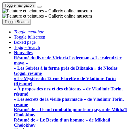
Toggle navigation
Toggle Search
Toggle menubar
Toggle fullscreen
Boxed page
Toggle Search
Nouvelles
Résumé du livre de Victoria Lederman, « Le calendrier
maya »
« Les Soirées à la ferme près de Dikanka » de Nicolas
Gogol, résumé
« Le Mystère du 12 rue Florette » de Vladimir Torin
(Résumé)
« À propos des nez et des châteaux » de Vladimir Torin,
résumé
« Les secrets de la vieille pharmacie » de Vladimir Torin,
résumé
Résumé de « Ils ont combattu pour leur pays » de Mikhaïl
Cholokhov
Résumé de « Le Destin d’un homme » de Mikhaïl
Cholokhov