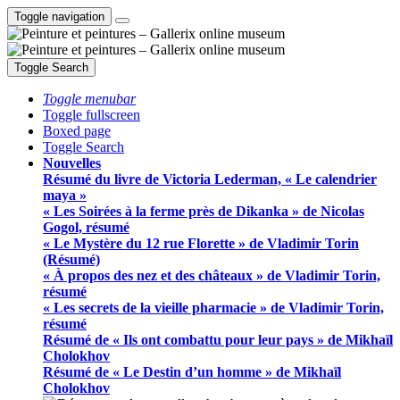
Toggle navigation
Toggle Search
Toggle menubar
Toggle fullscreen
Boxed page
Toggle Search
Nouvelles
Résumé du livre de Victoria Lederman, « Le calendrier
maya »
« Les Soirées à la ferme près de Dikanka » de Nicolas
Gogol, résumé
« Le Mystère du 12 rue Florette » de Vladimir Torin
(Résumé)
« À propos des nez et des châteaux » de Vladimir Torin,
résumé
« Les secrets de la vieille pharmacie » de Vladimir Torin,
résumé
Résumé de « Ils ont combattu pour leur pays » de Mikhaïl
Cholokhov
Résumé de « Le Destin d’un homme » de Mikhaïl
Cholokhov