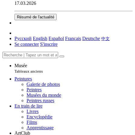
17.03.2026
Résumé de l'actualité
Русский
English
Español
Français
Deutsche
中文
Se connecter
S'inscrire
Musée
Tableaux anciens
Peintures
Galerie de photos
Peintres
Musées du monde
Peintres russes
En train de lire
Livres
Encyclopédie
Films
Apprentissage
ArtClub