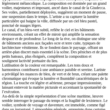
légèrement mélancolique. La composition est dominée par un grand
voilier, majestueux et imposant, ancré dans le canal de la Giudecca.
Ses voiles, partiellement déployées, suggèrent un moment de pause,
une suspension dans le temps. L’artiste a su capturer la lumière
particulière qui baigne la ville, diffusée par un ciel bleu pastel,
ponctué de nuages légers.
Le canal, d’un bleu-vert subtil, reflète le ciel et les bâtiments
environnants, créant un effet de miroir qui amplifie la sensation
despace et de profondeur. Le long de la rive, on distingue une série
de bâtiments anciens aux façades ocre et terre cuite, typiques de
larchitecture vénitienne. Ils se fondent dans le paysage, offrant un
arrière-plan discret mais essentiel à la scène. Des péniches et de plus
petits bateaux, plus éloignés, complètent la composition et
soulignent lactivité portuaire du lieu.
Lutilisation de la couleur est remarquable. Les tons doux et
harmonieux contribuent à une ambiance paisible et sereine. Lartiste
a privilégié les nuances de bleu, de vert et de brun, créant une palette
chromatique qui évoque la lumière et lhumidité caractéristiques de la
région. La touche est légère et aérienne, presque impressionniste,
laissant entrevoir la matière picturale et accentuant la spontanéité de
l’exécution.
Au-delà de la simple représentation d’une scène maritime, lœuvre
semble interroger le passage du temps et la fragilité de lexistence. Le
voilier, symbole de voyage et daventure, est immobile, comme figé
dans un instantané. Latmosphère générale, empreinte dune certaine