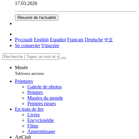
17.03.2026
Résumé de l'actualité
Русский
English
Español
Français
Deutsche
中文
Se connecter
S'inscrire
Musée
Tableaux anciens
Peintures
Galerie de photos
Peintres
Musées du monde
Peintres russes
En train de lire
Livres
Encyclopédie
Films
Apprentissage
ArtClub