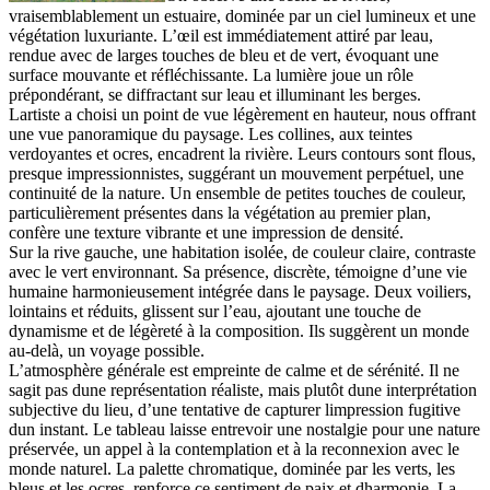
vraisemblablement un estuaire, dominée par un ciel lumineux et une
végétation luxuriante. L’œil est immédiatement attiré par leau,
rendue avec de larges touches de bleu et de vert, évoquant une
surface mouvante et réfléchissante. La lumière joue un rôle
prépondérant, se diffractant sur leau et illuminant les berges.
Lartiste a choisi un point de vue légèrement en hauteur, nous offrant
une vue panoramique du paysage. Les collines, aux teintes
verdoyantes et ocres, encadrent la rivière. Leurs contours sont flous,
presque impressionnistes, suggérant un mouvement perpétuel, une
continuité de la nature. Un ensemble de petites touches de couleur,
particulièrement présentes dans la végétation au premier plan,
confère une texture vibrante et une impression de densité.
Sur la rive gauche, une habitation isolée, de couleur claire, contraste
avec le vert environnant. Sa présence, discrète, témoigne d’une vie
humaine harmonieusement intégrée dans le paysage. Deux voiliers,
lointains et réduits, glissent sur l’eau, ajoutant une touche de
dynamisme et de légèreté à la composition. Ils suggèrent un monde
au-delà, un voyage possible.
L’atmosphère générale est empreinte de calme et de sérénité. Il ne
sagit pas dune représentation réaliste, mais plutôt dune interprétation
subjective du lieu, d’une tentative de capturer limpression fugitive
dun instant. Le tableau laisse entrevoir une nostalgie pour une nature
préservée, un appel à la contemplation et à la reconnexion avec le
monde naturel. La palette chromatique, dominée par les verts, les
bleus et les ocres, renforce ce sentiment de paix et dharmonie. La