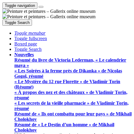
Toggle navigation
Toggle Search
Toggle menubar
Toggle fullscreen
Boxed page
Toggle Search
Nouvelles
Résumé du livre de Victoria Lederman, « Le calendrier
maya »
« Les Soirées à la ferme près de Dikanka » de Nicolas
Gogol, résumé
« Le Mystère du 12 rue Florette » de Vladimir Torin
(Résumé)
« À propos des nez et des châteaux » de Vladimir Torin,
résumé
« Les secrets de la vieille pharmacie » de Vladimir Torin,
résumé
Résumé de « Ils ont combattu pour leur pays » de Mikhaïl
Cholokhov
Résumé de « Le Destin d’un homme » de Mikhaïl
Cholokhov