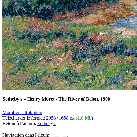
Sotheby’s
–
Henry Moret - The River of Belon, 1908
Modifier l'attribution
Télécharger le format:
2053×1658 px (
1,0 Mb
)
Retour à l’album:
Sotheby’s
Navigation dans l'album: