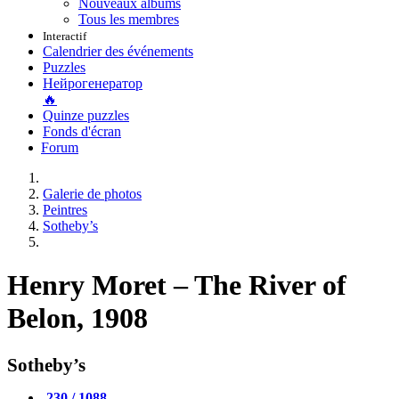
Nouveaux albums
Tous les membres
Interactif
Calendrier des événements
Puzzles
Нейрогенератор
🔥
Quinze puzzles
Fonds d'écran
Forum
Galerie de photos
Peintres
Sotheby’s
Henry Moret – The River of
Belon, 1908
Sotheby’s
230 / 1088