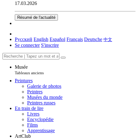
17.03.2026
Résumé de l'actualité
Русский
English
Español
Français
Deutsche
中文
Se connecter
S'inscrire
Musée
Tableaux anciens
Peintures
Galerie de photos
Peintres
Musées du monde
Peintres russes
En train de lire
Livres
Encyclopédie
Films
Apprentissage
ArtClub