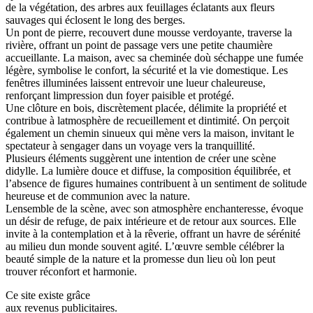
de la végétation, des arbres aux feuillages éclatants aux fleurs
sauvages qui éclosent le long des berges.
Un pont de pierre, recouvert dune mousse verdoyante, traverse la
rivière, offrant un point de passage vers une petite chaumière
accueillante. La maison, avec sa cheminée doù séchappe une fumée
légère, symbolise le confort, la sécurité et la vie domestique. Les
fenêtres illuminées laissent entrevoir une lueur chaleureuse,
renforçant limpression dun foyer paisible et protégé.
Une clôture en bois, discrètement placée, délimite la propriété et
contribue à latmosphère de recueillement et dintimité. On perçoit
également un chemin sinueux qui mène vers la maison, invitant le
spectateur à sengager dans un voyage vers la tranquillité.
Plusieurs éléments suggèrent une intention de créer une scène
didylle. La lumière douce et diffuse, la composition équilibrée, et
l’absence de figures humaines contribuent à un sentiment de solitude
heureuse et de communion avec la nature.
Lensemble de la scène, avec son atmosphère enchanteresse, évoque
un désir de refuge, de paix intérieure et de retour aux sources. Elle
invite à la contemplation et à la rêverie, offrant un havre de sérénité
au milieu dun monde souvent agité. L’œuvre semble célébrer la
beauté simple de la nature et la promesse dun lieu où lon peut
trouver réconfort et harmonie.
Ce site existe grâce
aux revenus publicitaires.