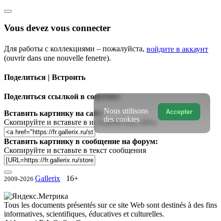
Vous devez vous connecter
Для работы с коллекциями – пожалуйста,
войдите в аккаунт
(ouvrir dans une nouvelle fenetre).
Поделиться | Встроить
Поделиться ссылкой в соцсетях:
Nous utilisons
Accepter
Вставить картинку на сайт:
des cookies
Скопируйте и вставьте в исходный код сайта
Вставить картинку в сообщение на форум:
Скопируйте и вставьте в текст сообщения
Gallerix
16+
2009-2026
Tous les documents présentés sur ce site Web sont destinés à des fins
informatives, scientifiques, éducatives et culturelles.