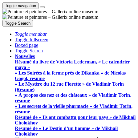
Toggle navigation
Toggle Search
Toggle menubar
Toggle fullscreen
Boxed page
Toggle Search
Nouvelles
Résumé du livre de Victoria Lederman, « Le calendrier
maya »
« Les Soirées à la ferme près de Dikanka » de Nicolas
Gogol, résumé
« Le Mystère du 12 rue Florette » de Vladimir Torin
(Résumé)
« À propos des nez et des châteaux » de Vladimir Torin,
résumé
« Les secrets de la vieille pharmacie » de Vladimir Torin,
résumé
Résumé de « Ils ont combattu pour leur pays » de Mikhaïl
Cholokhov
Résumé de « Le Destin d’un homme » de Mikhaïl
Cholokhov