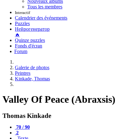
Nouveaux albums
Tous les membres
Interactif
Calendrier des événements
Puzzles
Нейрогенератор
🔥
Quinze puzzles
Fonds d'écran
Forum
Galerie de photos
Peintres
Kinkade, Thomas
Valley Of Peace (Abraxsis)
Thomas Kinkade
70 / 90
2
Texte