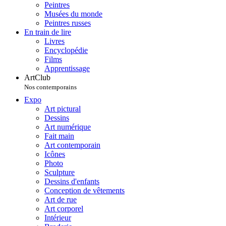
Peintres
Musées du monde
Peintres russes
En train de lire
Livres
Encyclopédie
Films
Apprentissage
ArtClub
Nos contemporains
Expo
Art pictural
Dessins
Art numérique
Fait main
Art contemporain
Icônes
Photo
Sculpture
Dessins d'enfants
Conception de vêtements
Art de rue
Art corporel
Intérieur