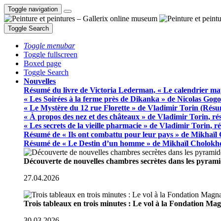
Toggle navigation
Toggle Search
Toggle menubar
Toggle fullscreen
Boxed page
Toggle Search
Nouvelles
Résumé du livre de Victoria Lederman, « Le calendrier ma
« Les Soirées à la ferme près de Dikanka » de Nicolas Gogo
« Le Mystère du 12 rue Florette » de Vladimir Torin (Rés
« À propos des nez et des châteaux » de Vladimir Torin, r
« Les secrets de la vieille pharmacie » de Vladimir Torin, 
Résumé de « Ils ont combattu pour leur pays » de Mikhaïl
Résumé de « Le Destin d’un homme » de Mikhaïl Cholokh
Découverte de nouvelles chambres secrètes dans les pyram
27.04.2026
Trois tableaux en trois minutes : Le vol à la Fondation M
30.03.2026