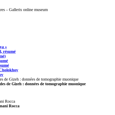
ya »
l, résumé
umé)
ésumé
résumé
 Cholokhov
ov
ides de Gizeh : données de tomographie muonique
agnani Rocca