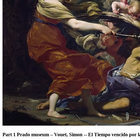
Part 1 Prado museum
–
Vouet, Simon -- El Tiempo vencido por l