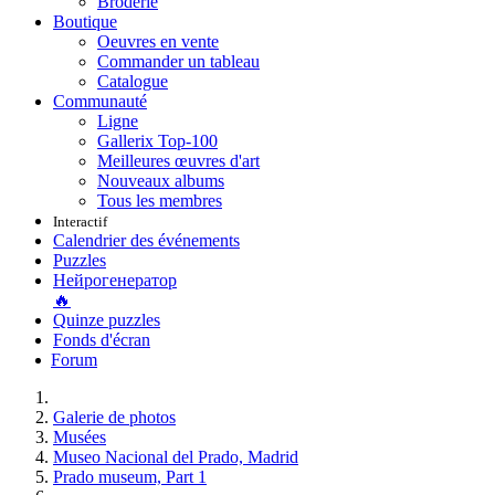
Broderie
Boutique
Oeuvres en vente
Commander un tableau
Catalogue
Communauté
Ligne
Gallerix Top-100
Meilleures œuvres d'art
Nouveaux albums
Tous les membres
Interactif
Calendrier des événements
Puzzles
Нейрогенератор
🔥
Quinze puzzles
Fonds d'écran
Forum
Galerie de photos
Musées
Museo Nacional del Prado, Madrid
Prado museum, Part 1