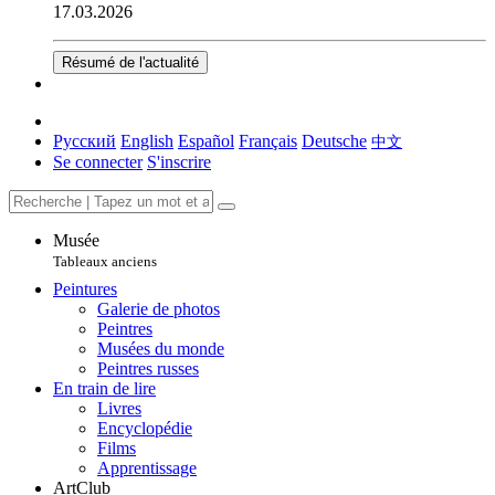
17.03.2026
Résumé de l'actualité
Русский
English
Español
Français
Deutsche
中文
Se connecter
S'inscrire
Musée
Tableaux anciens
Peintures
Galerie de photos
Peintres
Musées du monde
Peintres russes
En train de lire
Livres
Encyclopédie
Films
Apprentissage
ArtClub