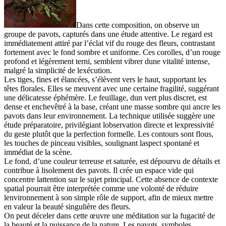
Dans cette composition, on observe un
groupe de pavots, capturés dans une étude attentive. Le regard est
immédiatement attiré par l’éclat vif du rouge des fleurs, contrastant
fortement avec le fond sombre et uniforme. Ces corolles, d’un rouge
profond et légèrement terni, semblent vibrer dune vitalité intense,
malgré la simplicité de lexécution.
Les tiges, fines et élancées, s’élèvent vers le haut, supportant les
têtes florales. Elles se meuvent avec une certaine fragilité, suggérant
une délicatesse éphémère. Le feuillage, dun vert plus discret, est
dense et enchevêtré à la base, créant une masse sombre qui ancre les
pavots dans leur environnement. La technique utilisée suggère une
étude préparatoire, privilégiant lobservation directe et lexpressivité
du geste plutôt que la perfection formelle. Les contours sont flous,
les touches de pinceau visibles, soulignant laspect spontané et
immédiat de la scène.
Le fond, d’une couleur terreuse et saturée, est dépourvu de détails et
contribue à lisolement des pavots. Il crée un espace vide qui
concentre lattention sur le sujet principal. Cette absence de contexte
spatial pourrait être interprétée comme une volonté de réduire
lenvironnement à son simple rôle de support, afin de mieux mettre
en valeur la beauté singulière des fleurs.
On peut déceler dans cette œuvre une méditation sur la fugacité de
la beauté et la puissance de la nature. Les pavots, symboles