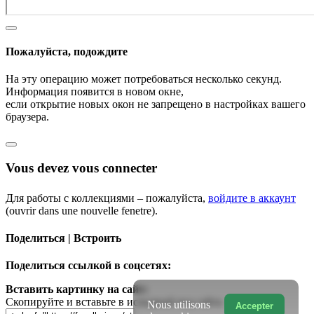
Пожалуйста, подождите
На эту операцию может потребоваться несколько секунд.
Информация появится в новом окне,
если открытие новых окон не запрещено в настройках вашего
браузера.
Vous devez vous connecter
Для работы с коллекциями – пожалуйста,
войдите в аккаунт
(ouvrir dans une nouvelle fenetre).
Поделиться | Встроить
Поделиться ссылкой в соцсетях:
Вставить картинку на сайт:
Скопируйте и вставьте в исходный код сайта
Nous utilisons
Accepter