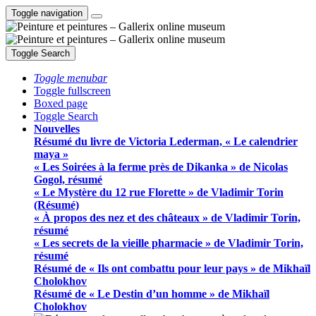
Toggle navigation
Toggle Search
Toggle menubar
Toggle fullscreen
Boxed page
Toggle Search
Nouvelles
Résumé du livre de Victoria Lederman, « Le calendrier
maya »
« Les Soirées à la ferme près de Dikanka » de Nicolas
Gogol, résumé
« Le Mystère du 12 rue Florette » de Vladimir Torin
(Résumé)
« À propos des nez et des châteaux » de Vladimir Torin,
résumé
« Les secrets de la vieille pharmacie » de Vladimir Torin,
résumé
Résumé de « Ils ont combattu pour leur pays » de Mikhaïl
Cholokhov
Résumé de « Le Destin d’un homme » de Mikhaïl
Cholokhov