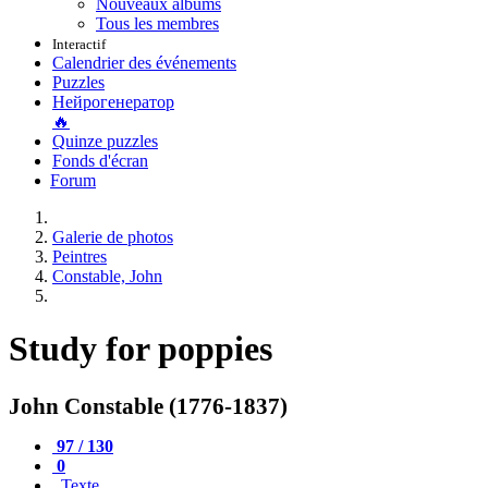
Nouveaux albums
Tous les membres
Interactif
Calendrier des événements
Puzzles
Нейрогенератор
🔥
Quinze puzzles
Fonds d'écran
Forum
Galerie de photos
Peintres
Constable, John
Study for poppies
John Constable (1776-1837)
97 / 130
0
Texte