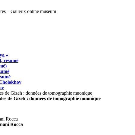
ya »
l, résumé
umé)
ésumé
résumé
 Cholokhov
ov
ides de Gizeh : données de tomographie muonique
agnani Rocca