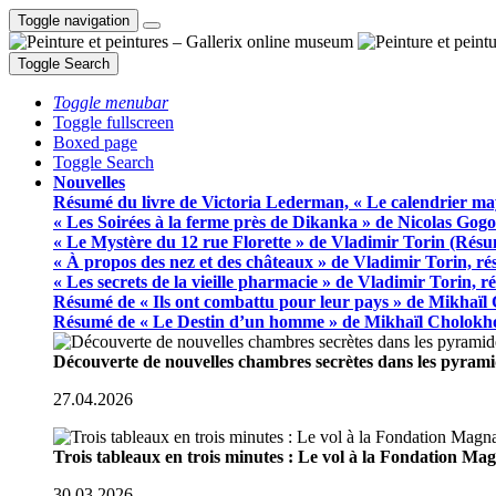
Toggle navigation
Toggle Search
Toggle menubar
Toggle fullscreen
Boxed page
Toggle Search
Nouvelles
Résumé du livre de Victoria Lederman, « Le calendrier ma
« Les Soirées à la ferme près de Dikanka » de Nicolas Gogo
« Le Mystère du 12 rue Florette » de Vladimir Torin (Rés
« À propos des nez et des châteaux » de Vladimir Torin, r
« Les secrets de la vieille pharmacie » de Vladimir Torin, 
Résumé de « Ils ont combattu pour leur pays » de Mikhaïl
Résumé de « Le Destin d’un homme » de Mikhaïl Cholokh
Découverte de nouvelles chambres secrètes dans les pyram
27.04.2026
Trois tableaux en trois minutes : Le vol à la Fondation M
30.03.2026