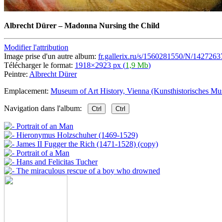
Albrecht Dürer
–
Madonna Nursing the Child
Modifier l'attribution
Image prise d'un autre album:
fr.gallerix.ru/s/1560281550/N/1427263
Télécharger le format:
1918×2923 px (
1,9 Mb
)
Peintre:
Albrecht Dürer
Emplacement:
Museum of Art History, Vienna (Kunsthistorisches M
Navigation dans l'album:
Ctrl
Ctrl