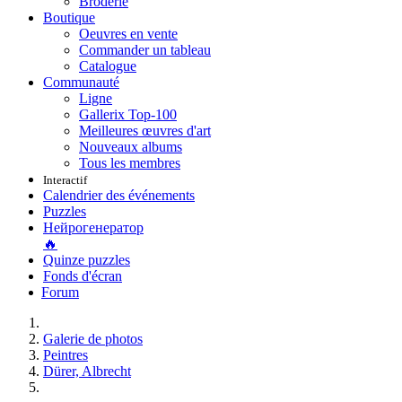
Broderie
Boutique
Oeuvres en vente
Commander un tableau
Catalogue
Communauté
Ligne
Gallerix Top-100
Meilleures œuvres d'art
Nouveaux albums
Tous les membres
Interactif
Calendrier des événements
Puzzles
Нейрогенератор
🔥
Quinze puzzles
Fonds d'écran
Forum
Galerie de photos
Peintres
Dürer, Albrecht