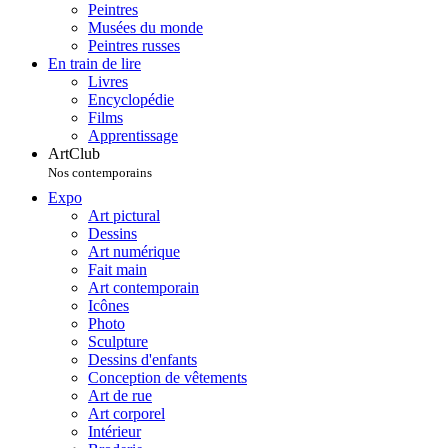
Peintres
Musées du monde
Peintres russes
En train de lire
Livres
Encyclopédie
Films
Apprentissage
ArtClub
Nos contemporains
Expo
Art pictural
Dessins
Art numérique
Fait main
Art contemporain
Icônes
Photo
Sculpture
Dessins d'enfants
Conception de vêtements
Art de rue
Art corporel
Intérieur