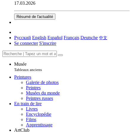
17.03.2026
Résumé de l'actualité
Русский
English
Español
Français
Deutsche
中文
Se connecter
S'inscrire
Musée
Tableaux anciens
Peintures
Galerie de photos
Peintres
Musées du monde
Peintres russes
En train de lire
Livres
Encyclopédie
Films
Apprentissage
ArtClub