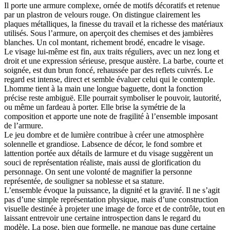
Il porte une armure complexe, ornée de motifs décoratifs et retenue
par un plastron de velours rouge. On distingue clairement les
plaques métalliques, la finesse du travail et la richesse des matériaux
utilisés. Sous l’armure, on aperçoit des chemises et des jambières
blanches. Un col montant, richement brodé, encadre le visage.
Le visage lui-même est fin, aux traits réguliers, avec un nez long et
droit et une expression sérieuse, presque austère. La barbe, courte et
soignée, est dun brun foncé, rehaussée par des reflets cuivrés. Le
regard est intense, direct et semble évaluer celui qui le contemple.
Lhomme tient à la main une longue baguette, dont la fonction
précise reste ambiguë. Elle pourrait symboliser le pouvoir, lautorité,
ou même un fardeau à porter. Elle brise la symétrie de la
composition et apporte une note de fragilité à l’ensemble imposant
de l’armure.
Le jeu dombre et de lumière contribue à créer une atmosphère
solennelle et grandiose. Labsence de décor, le fond sombre et
lattention portée aux détails de larmure et du visage suggèrent un
souci de représentation réaliste, mais aussi de glorification du
personnage. On sent une volonté de magnifier la personne
représentée, de souligner sa noblesse et sa stature.
L’ensemble évoque la puissance, la dignité et la gravité. Il ne s’agit
pas d’une simple représentation physique, mais d’une construction
visuelle destinée à projeter une image de force et de contrôle, tout en
laissant entrevoir une certaine introspection dans le regard du
modèle. La pose, bien que formelle, ne manque pas dune certaine