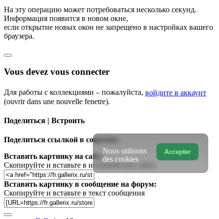
На эту операцию может потребоваться несколько секунд.
Информация появится в новом окне,
если открытие новых окон не запрещено в настройках вашего
браузера.
Vous devez vous connecter
Для работы с коллекциями – пожалуйста,
войдите в аккаунт
(ouvrir dans une nouvelle fenetre).
Поделиться | Встроить
Поделиться ссылкой в соцсетях:
Nous utilisons
Accepter
Вставить картинку на сайт:
des cookies
Скопируйте и вставьте в исходный код сайта
Вставить картинку в сообщение на форум:
Скопируйте и вставьте в текст сообщения