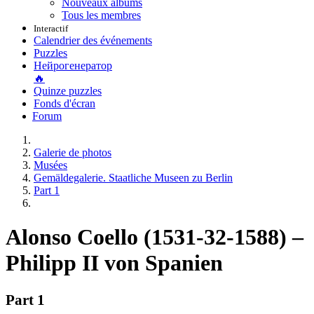
Nouveaux albums
Tous les membres
Interactif
Calendrier des événements
Puzzles
Нейрогенератор
🔥
Quinze puzzles
Fonds d'écran
Forum
Galerie de photos
Musées
Gemäldegalerie. Staatliche Museen zu Berlin
Part 1
Alonso Coello (1531-32-1588) –
Philipp II von Spanien
Part 1