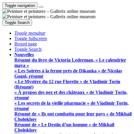
Toggle navigation
Toggle Search
Toggle menubar
Toggle fullscreen
Boxed page
Toggle Search
Nouvelles
Résumé du livre de Victoria Lederman, « Le calendrier
maya »
« Les Soirées à la ferme près de Dikanka » de Nicolas
Gogol, résumé
« Le Mystère du 12 rue Florette » de Vladimir Torin
(Résumé)
« À propos des nez et des châteaux » de Vladimir Torin,
résumé
« Les secrets de la vieille pharmacie » de Vladimir Torin,
résumé
Résumé de « Ils ont combattu pour leur pays » de Mikhaïl
Cholokhov
Résumé de « Le Destin d’un homme » de Mikhaïl
Cholokhov