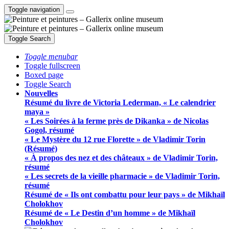
Toggle navigation
Toggle Search
Toggle menubar
Toggle fullscreen
Boxed page
Toggle Search
Nouvelles
Résumé du livre de Victoria Lederman, « Le calendrier
maya »
« Les Soirées à la ferme près de Dikanka » de Nicolas
Gogol, résumé
« Le Mystère du 12 rue Florette » de Vladimir Torin
(Résumé)
« À propos des nez et des châteaux » de Vladimir Torin,
résumé
« Les secrets de la vieille pharmacie » de Vladimir Torin,
résumé
Résumé de « Ils ont combattu pour leur pays » de Mikhaïl
Cholokhov
Résumé de « Le Destin d’un homme » de Mikhaïl
Cholokhov