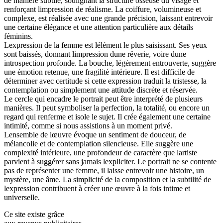
de manière subtile, soulignant la structure osseuse du visage et
renforçant limpression de réalisme. La coiffure, volumineuse et
complexe, est réalisée avec une grande précision, laissant entrevoir
une certaine élégance et une attention particulière aux détails
féminins.
Lexpression de la femme est lélément le plus saisissant. Ses yeux
sont baissés, donnant limpression dune rêverie, voire dune
introspection profonde. La bouche, légèrement entrouverte, suggère
une émotion retenue, une fragilité intérieure. Il est difficile de
déterminer avec certitude si cette expression traduit la tristesse, la
contemplation ou simplement une attitude discrète et réservée.
Le cercle qui encadre le portrait peut être interprété de plusieurs
manières. Il peut symboliser la perfection, la totalité, ou encore un
regard qui renferme et isole le sujet. Il crée également une certaine
intimité, comme si nous assistions à un moment privé.
Lensemble de lœuvre évoque un sentiment de douceur, de
mélancolie et de contemplation silencieuse. Elle suggère une
complexité intérieure, une profondeur de caractère que lartiste
parvient à suggérer sans jamais lexpliciter. Le portrait ne se contente
pas de représenter une femme, il laisse entrevoir une histoire, un
mystère, une âme. La simplicité de la composition et la subtilité de
lexpression contribuent à créer une œuvre à la fois intime et
universelle.
Ce site existe grâce