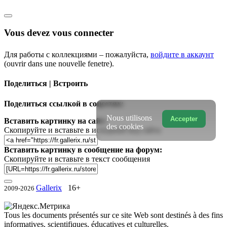
Vous devez vous connecter
Для работы с коллекциями – пожалуйста,
войдите в аккаунт
(ouvrir dans une nouvelle fenetre).
Поделиться | Встроить
Поделиться ссылкой в соцсетях:
Nous utilisons
Accepter
Вставить картинку на сайт:
des cookies
Скопируйте и вставьте в исходный код сайта
Вставить картинку в сообщение на форум:
Скопируйте и вставьте в текст сообщения
Gallerix
16+
2009-2026
Tous les documents présentés sur ce site Web sont destinés à des fins
informatives, scientifiques, éducatives et culturelles.