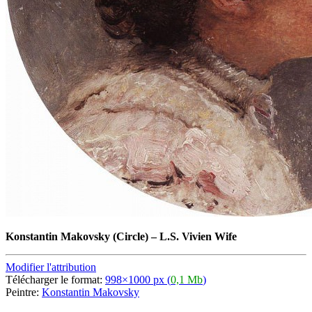
Konstantin Makovsky
(Circle)
–
L.S. Vivien Wife
Modifier l'attribution
Télécharger le format:
998×1000 px (
0,1 Mb
)
Peintre:
Konstantin Makovsky