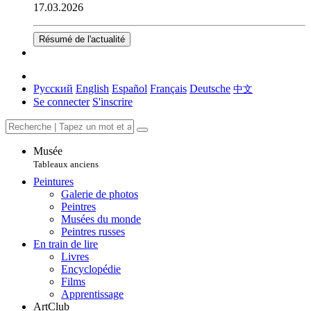
17.03.2026
Résumé de l'actualité
Русский
English
Español
Français
Deutsche
中文
Se connecter
S'inscrire
Musée
Tableaux anciens
Peintures
Galerie de photos
Peintres
Musées du monde
Peintres russes
En train de lire
Livres
Encyclopédie
Films
Apprentissage
ArtClub