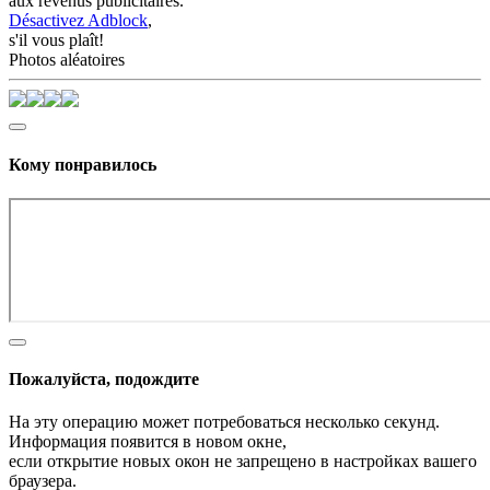
aux revenus publicitaires.
Désactivez Adblock
,
s'il vous plaît!
Photos aléatoires
Кому понравилось
Пожалуйста, подождите
На эту операцию может потребоваться несколько секунд.
Информация появится в новом окне,
если открытие новых окон не запрещено в настройках вашего
браузера.