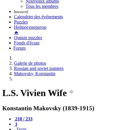
Nouveaux albums
Tous les membres
Interactif
Calendrier des événements
Puzzles
Нейрогенератор
🔥
Quinze puzzles
Fonds d'écran
Forum
Galerie de photos
Russian and soviet painters
Makovsky, Konstantin
L.S. Vivien Wife
*
Konstantin Makovsky (1839-1915)
218 / 233
1
Texte