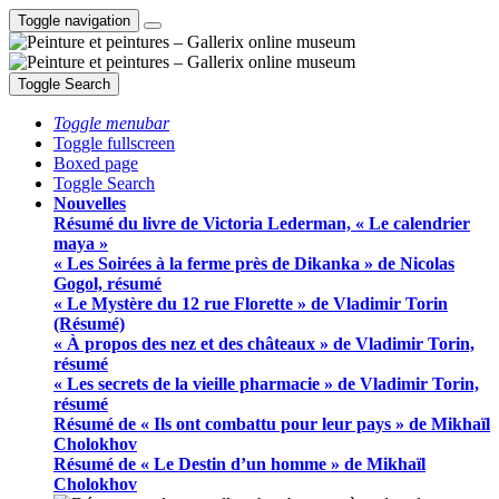
Toggle navigation
Toggle Search
Toggle menubar
Toggle fullscreen
Boxed page
Toggle Search
Nouvelles
Résumé du livre de Victoria Lederman, « Le calendrier
maya »
« Les Soirées à la ferme près de Dikanka » de Nicolas
Gogol, résumé
« Le Mystère du 12 rue Florette » de Vladimir Torin
(Résumé)
« À propos des nez et des châteaux » de Vladimir Torin,
résumé
« Les secrets de la vieille pharmacie » de Vladimir Torin,
résumé
Résumé de « Ils ont combattu pour leur pays » de Mikhaïl
Cholokhov
Résumé de « Le Destin d’un homme » de Mikhaïl
Cholokhov