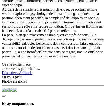
sombre, presque uniforme, permet de concentrer lattention sur le
sujet principal.
Au-delà de la simple représentation physique, ce portrait semble
vouloir explorer la psychologie de lartiste. Le regard pénétrant, la
posture légèrement penchée, la complexité de lexpression faciale,
tout concourt à suggérer une personnalité tourmentée, réfléchissant
sur son propre rôle et sa propre condition. On devine en lhomme un
intellectuel, un créateur absorbé par ses réflexions.
La pose, bien que relativement simple, est chargée de sens. Elle
dégage une certaine dignité, une assurance tranquille, mais aussi une
vulnérabilité palpable. Lensemble de la composition laisse entrevoir
un artiste conscient de son talent, mais aussi des fardeaux quil doit
porter. Il y a une honnêteté brutale dans ce regard, une volonté de se
présenter tel quil est, sans artifices ni concessions.
Ce site existe grâce
aux revenus publicitaires.
Désactivez Adblock
,
s'il vous plaît!
Photos aléatoires
Кому понравилось