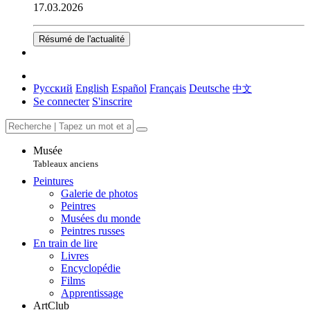
17.03.2026
Résumé de l'actualité
Русский
English
Español
Français
Deutsche
中文
Se connecter
S'inscrire
Musée
Tableaux anciens
Peintures
Galerie de photos
Peintres
Musées du monde
Peintres russes
En train de lire
Livres
Encyclopédie
Films
Apprentissage
ArtClub