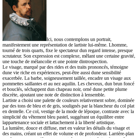
Ici, nous contemplons un portrait,
manifestement une représentation de lartiste lui-même. Lhomme,
tourné de trois quarts, fixe le spectateur dun regard intense, presque
scrutateur. Son expression est complexe, mêlant une certaine gravité,
une touche de mélancolie et une pointe dintrospection.
Le visage, marqué par des rides et des traits prononcés, témoigne
dune vie riche en expériences, peut-être aussi dune sensibilité
exacerbée. La barbe, soigneusement taillée, encadre un visage aux
pommettes saillantes et au nez aquilin. Les cheveux, dun brun foncé
et bouclés, séchappent dun chapeau noir, orné dune petite plume
discrète, ajoutant une note de distinction à lensemble.
Lartiste a choisi une palette de couleurs relativement sobre, dominée
par des tons de bleu et de gris, soulignés par la blancheur du col plat
en dentelle. Ce col, vestige de la mode de lépoque, contraste avec la
simplicité du vêtement bleu pastel, suggérant un équilibre entre
lappartenance sociale et lattachement à la liberté artistique.
La lumière, douce et diffuse, met en valeur les détails du visage et
des mains, créant un effet de volume et de profondeur. Larrière-plan